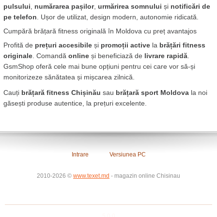
pulsului
, 
numărarea pașilor
, 
urmărirea somnului
 și 
notificări de 
pe telefon
. Ușor de utilizat, design modern, autonomie ridicată.
Cumpără brățară fitness originală în Moldova cu preț avantajos
Profită de 
prețuri accesibile
 și 
promoții active
 la 
brățări fitness 
originale
. Comandă 
online
 și beneficiază de 
livrare rapidă
. 
GsmShop oferă cele mai bune opțiuni pentru cei care vor să-și 
monitorizeze sănătatea și mișcarea zilnică.
Cauți 
brățară fitness Chișinău
 sau 
brățară sport Moldova
 la noi 
găsești produse autentice, la prețuri excelente.
Intrare
Versiunea PC
2010-2026 ©
www.texet.md
- magazin online Chisinau
5.0.0