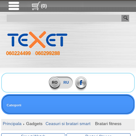
(0)
060224499
060299288
RO
RU
Categorii
Principala
Gadgets
Ceasuri si bratari smart
Bratari fitness