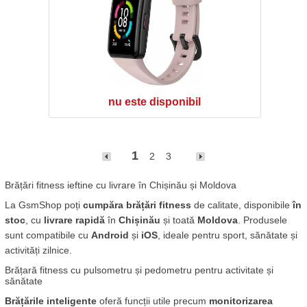
nu este disponibil
1
2
3
Brățări fitness ieftine cu livrare în Chișinău și Moldova
La GsmShop poți 
cumpăra brățări fitness
 de calitate, disponibile 
în 
stoc
, cu 
livrare rapidă
 în 
Chișinău
 și toată 
Moldova
. Produsele 
sunt compatibile cu 
Android
 și 
iOS
, ideale pentru sport, sănătate și 
activități zilnice.
Brățară fitness cu pulsometru și pedometru pentru activitate și 
sănătate
Brățările inteligente
 oferă funcții utile precum 
monitorizarea 