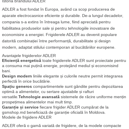
Istoria brandului ADLER
ADLER a fost fondat în Europa, având ca scop producerea de 
aparate electrocasnice eficiente și durabile. De-a lungul decadelor, 
compania s-a extins în întreaga lume, fiind apreciată pentru 
fiabilitatea produselor sale și pentru tehnologiile inovatoare de 
economisire a energiei. Frigiderele ADLER au devenit populare 
datorită combinației între performanță, durabilitate și design 
modern, adaptat stilului contemporan al bucătăriilor europene.
Avantajele frigiderelor ADLER
Eficiență energetică
 toate frigiderele ADLER sunt proiectate pentru 
a consuma mai puțină energie, protejând mediul și economisind 
bani.
Design modern
 liniile elegante și culorile neutre permit integrarea 
perfectă în orice bucătărie.
Spațiu generos
 compartimentele sunt gândite pentru depozitarea 
optimă a alimentelor, cu sertare ajustabile și rafturi 
versatile.
Tehnologie avansată
 sistemele de răcire uniforme mențin 
prospețimea alimentelor mai mult timp.
Garanție și service
 fiecare frigider ADLER cumpărat de la 
gsmshop.md beneficiază de garanție oficială în Moldova.
Modele de frigidere ADLER
ADLER oferă o gamă variată de frigidere, de la modele compacte 