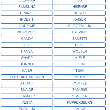
LIEBHERR
LG
SAMSUNG
HISENSE
FRANKE
BOSCH
INDESIT
KAISER
GORENJE
ELECTROLUX
WHIRLPOOL
DAEWOO
CANDY
ZANETTI
AEG
BEKO
HANSA
WOLSER
SHARP
MIELE
HEINNER
OZON
HAIER
TEKA
HOTPOINT-ARISTON
MIDEA
ATLANT
COMFEE
SNAIGE
ZANUSSI
FERMATIK
SIMFEER
VESTA
KUPPERSBERG
EUROLUX
AMICA