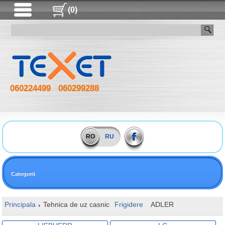
(0)
060224499
060299288
RO
RU
Categorii
Principala
Tehnica de uz casnic
Frigidere
ADLER