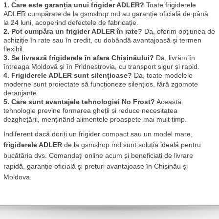
1. Care este garanția unui frigider ADLER?
 Toate frigiderele 
ADLER cumpărate de la gsmshop.md au garanție oficială de până 
la 24 luni, acoperind defectele de fabricație.
2. Pot cumpăra un frigider ADLER în rate?
 Da, oferim opțiunea de 
achiziție în rate sau în credit, cu dobândă avantajoasă și termen 
flexibil.
3. Se livrează frigiderele în afara Chișinăului?
 Da, livrăm în 
întreaga Moldovă și în Pridnestrovia, cu transport sigur și rapid.
4. Frigiderele ADLER sunt silențioase?
 Da, toate modelele 
moderne sunt proiectate să funcționeze silențios, fără zgomote 
deranjante.
5. Care sunt avantajele tehnologiei No Frost?
 Această 
tehnologie previne formarea gheții și reduce necesitatea 
dezghețării, menținând alimentele proaspete mai mult timp.
Indiferent dacă doriți un frigider compact sau un model mare, 
frigiderele ADLER
 de la gsmshop.md sunt soluția ideală pentru 
bucătăria dvs. Comandați online acum și beneficiați de livrare 
rapidă, garanție oficială și prețuri avantajoase în Chișinău și 
Moldova.