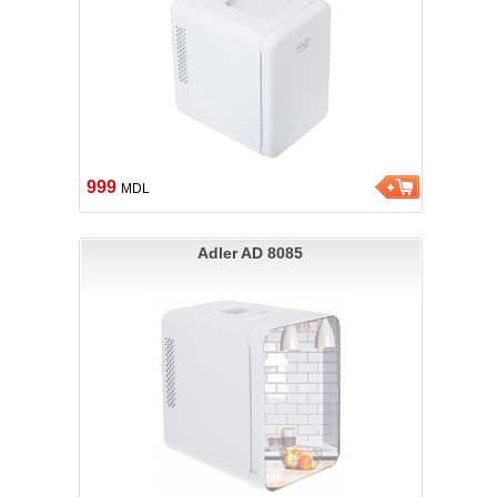
999
MDL
Adler AD 8085