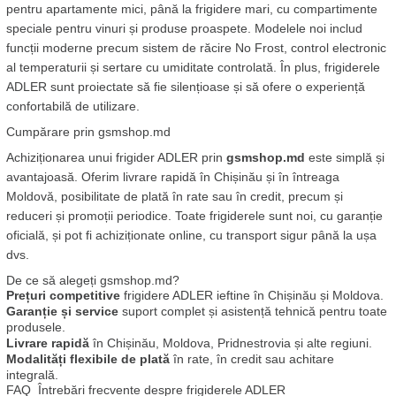
pentru apartamente mici, până la frigidere mari, cu compartimente 
speciale pentru vinuri și produse proaspete. Modelele noi includ 
funcții moderne precum sistem de răcire No Frost, control electronic 
al temperaturii și sertare cu umiditate controlată. În plus, frigiderele 
ADLER sunt proiectate să fie silențioase și să ofere o experiență 
confortabilă de utilizare.
Cumpărare prin gsmshop.md
Achiziționarea unui frigider ADLER prin 
gsmshop.md
 este simplă și 
avantajoasă. Oferim livrare rapidă în Chișinău și în întreaga 
Moldovă, posibilitate de plată în rate sau în credit, precum și 
reduceri și promoții periodice. Toate frigiderele sunt noi, cu garanție 
oficială, și pot fi achiziționate online, cu transport sigur până la ușa 
dvs.
De ce să alegeți gsmshop.md?
Prețuri competitive
 frigidere ADLER ieftine în Chișinău și Moldova.
Garanție și service
 suport complet și asistență tehnică pentru toate 
produsele.
Livrare rapidă
 în Chișinău, Moldova, Pridnestrovia și alte regiuni.
Modalități flexibile de plată
 în rate, în credit sau achitare 
integrală.
FAQ  Întrebări frecvente despre frigiderele ADLER