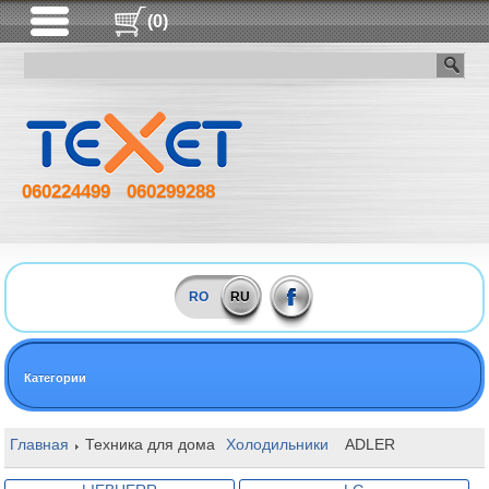
(0)
060224499
060299288
RO
RU
Категории
Главная
Техника для дома
Холодильники
ADLER