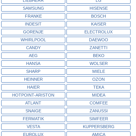
LIEBHERR
LG
SAMSUNG
HISENSE
FRANKE
BOSCH
INDESIT
KAISER
GORENJE
ELECTROLUX
WHIRLPOOL
DAEWOO
CANDY
ZANETTI
AEG
BEKO
HANSA
WOLSER
SHARP
MIELE
HEINNER
OZON
HAIER
TEKA
HOTPOINT-ARISTON
MIDEA
ATLANT
COMFEE
SNAIGE
ZANUSSI
FERMATIK
SIMFEER
VESTA
KUPPERSBERG
EUROLUX
AMICA