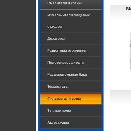
Смесители и краны
Bl
Измельчители пищевых
отходов
Дозаторы
Радиаторы отопления
Полотенцесушители
Расширительные баки
Термостаты
Фильтры для воды
Тёплые полы
Аксессуары