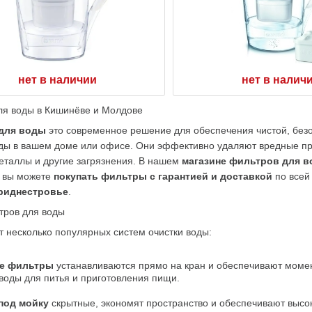
нет в наличии
нет в налич
ля воды в Кишинёве и Молдове
для воды
 это современное решение для обеспечения чистой, безо
оды в вашем доме или офисе. Они эффективно удаляют вредные при
таллы и другие загрязнения. В нашем 
магазине фильтров для в
 вы можете 
покупать фильтры с гарантией и доставкой
 по всей
риднестровье
.
тров для воды
 несколько популярных систем очистки воды:
е фильтры
 устанавливаются прямо на кран и обеспечивают момен
воды для питья и приготовления пищи.
под мойку
 скрытные, экономят пространство и обеспечивают высок