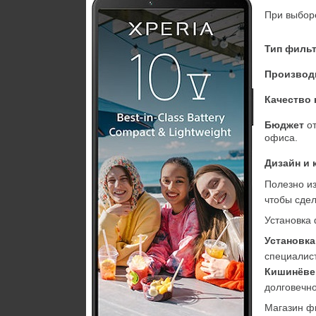
При выбор
Тип филь
Производ
Качество
Бюджет
 о
офиса.
Дизайн и 
Полезно из
чтобы сде
Установка
Установк
Кишинёве
долговечн
Магазин ф