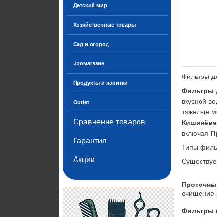
Детский мир
Хозяйственные товары
Сад и огород
Зоомагазин
Фильтры д
Продукты и напитки
Фильтры 
вкусной в
Outlet
тяжелые ме
Сравнение товаров
Кишинёве
включая 
П
Гарантия
Типы филь
Акции
Существует
Проточны
очищение 
Фильтры 