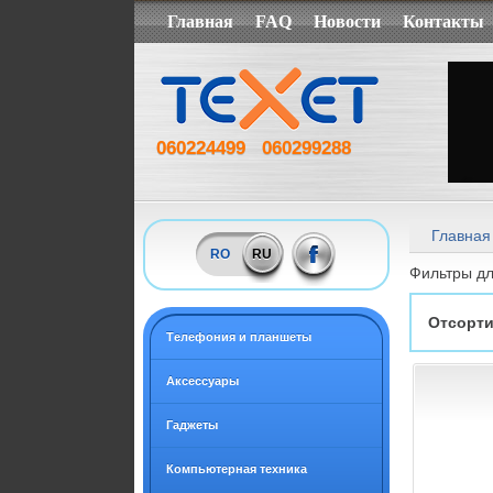
Главная
FAQ
Новости
Контакты
060224499
060299288
Главная
RO
RU
Фильтры д
Отсорти
Tелефония и планшеты
Аксессуары
Гаджеты
Компьютерная техника