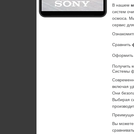
В нашем 
м
систем очи
осмоса. М
сервис для
Ознакомить
Сравнить 
Оформить з
Получить к
Системы ф
Современн
включая уд
Они безопа
Выбирая с
производит
Преимущес
Вы можете
сравнивать