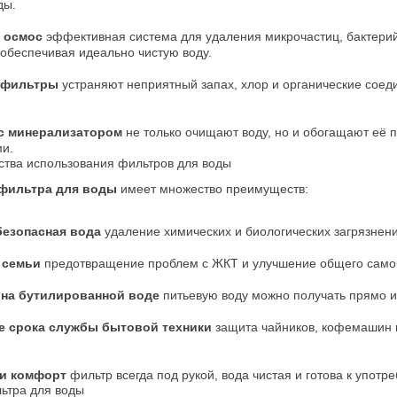
ды.
 осмос
 эффективная система для удаления микрочастиц, бактерий
 обеспечивая идеально чистую воду.
 фильтры
 устраняют неприятный запах, хлор и органические соед
с минерализатором
 не только очищают воду, но и обогащают её 
и.
тва использования фильтров для воды
фильтра для воды
 имеет множество преимуществ:
безопасная вода
 удаление химических и биологических загрязнени
 семьи
 предотвращение проблем с ЖКТ и улучшение общего само
 на бутилированной воде
 питьевую воду можно получать прямо и
е срока службы бытовой техники
 защита чайников, кофемашин и
 и комфорт
 фильтр всегда под рукой, вода чистая и готова к употр
ьтра для воды