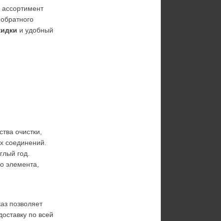
 ассортимент 
обратного 
кидки
 и удобный 
тва очистки, 
х соединений. 
лый год. 
 элемента, 
аз позволяет 
оставку по всей 