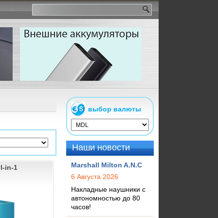
выбор валюты
Наши новости
Marshall Milton A.N.C
l-in-1
6 Августа 2026
Накладные наушники с
автономностью до 80
часов!