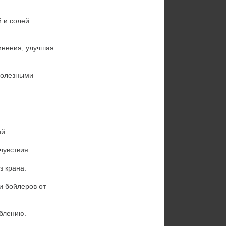
 и солей 
инения, улучшая 
полезными 
й.
чувствия.
з крана.
 бойлеров от 
еблению.