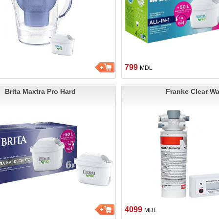
799
MDL
Brita Maxtra Pro Hard
Franke Clear Wa
4099
MDL