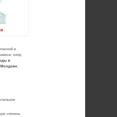
ии
пасной и 
меси, хлор, 
оды в 
 
Молдове
, 
тальное 
ую степень 