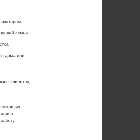
лизатором.
 вашей семьи.
стки.
я дома или 
зывы клиентов, 
 помощью 
специалистов. Мы предоставляем услуги монтажа и настройки систем фильтрации в 
работу, 