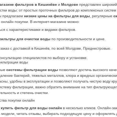
агазине фильтров в Кишинёве
 и 
Молдове
 представлен широкий
стки воды: от простых проточных фильтров до комплексных систем 
ы предлагаем 
низкие цены на фильтры для воды
, регулярные 
с
 онлайн покупки. В интернет-магазине можно:
ся с характеристиками и видами фильтров.
фильтры для очистки воды
 по производительности и цене.
аказ с доставкой в Кишинёв, по всей Молдове, Приднестровью.
онсультацию специалистов по выбору и установке.
ильтрации воды
ые 
системы фильтрации воды
 позволяют достичь высокого качес
аление бактерий, тяжелых металлов, хлора и вредных органически
сны, удобны в эксплуатации и позволяют получать чистую воду круг
истему фильтрации, важно обратить внимание на тип фильтрующего
ельность и степень очистки.
тва покупки онлайн
 
купить фильтр для воды онлайн
 в несколько кликов. Онлайн-зак
 модели, читать отзывы, выбирать подходящую цену и оформлять д