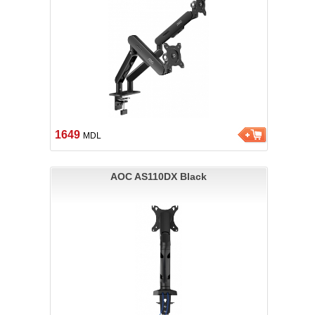
1649
MDL
AOC AS110DX Black