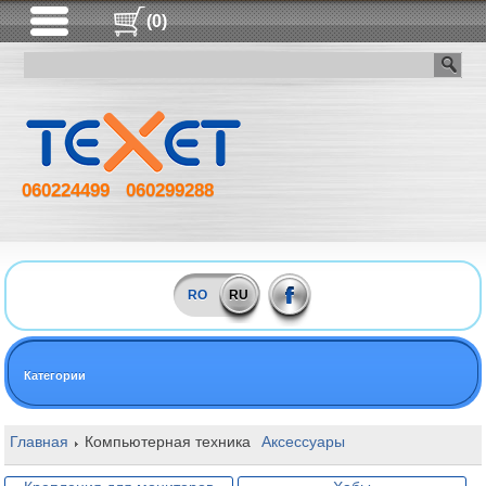
(0)
060224499
060299288
RO
RU
Категории
Главная
Компьютерная техника
Аксессуары
Крепления для м