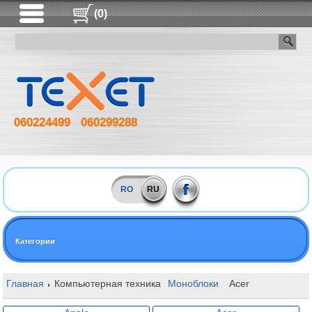
(0)
060224499
060299288
RO
RU
Категории
Главная
Компьютерная техника
Моноблоки
Acer