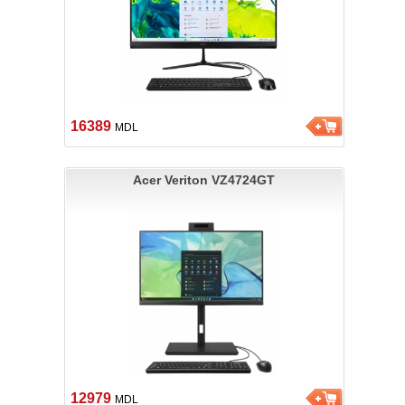
16389
MDL
Acer Veriton VZ4724GT
12979
MDL