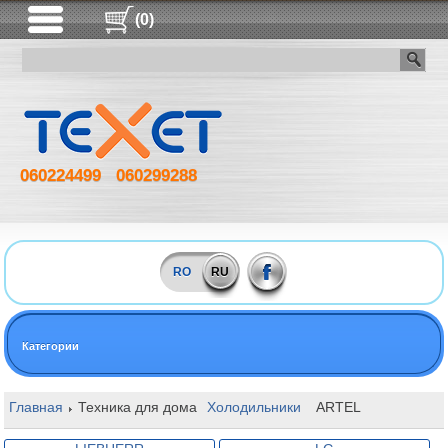
(0)
060224499
060299288
RO
RU
Категории
Главная
Техника для дома
Холодильники
ARTEL