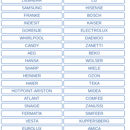
LIEBHERR
LG
SAMSUNG
HISENSE
FRANKE
BOSCH
INDESIT
KAISER
GORENJE
ELECTROLUX
WHIRLPOOL
DAEWOO
CANDY
ZANETTI
AEG
BEKO
HANSA
WOLSER
SHARP
MIELE
HEINNER
OZON
HAIER
TEKA
HOTPOINT-ARISTON
MIDEA
ATLANT
COMFEE
SNAIGE
ZANUSSI
FERMATIK
SIMFEER
VESTA
KUPPERSBERG
EUROLUX
AMICA