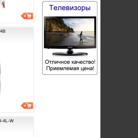
-4B
D-4L-W