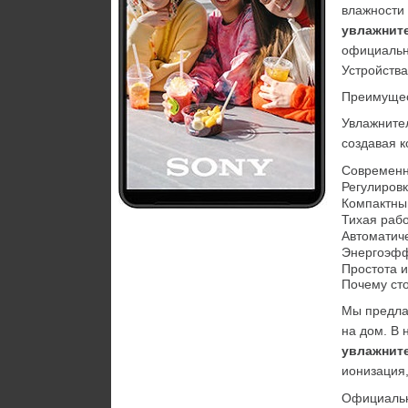
влажности
увлажнит
официально
Устройства
Преимущес
Увлажнител
создавая 
Современны
Регулировк
Компактный
Тихая рабо
Автоматиче
Энергоэфф
Простота и
Почему сто
Мы предла
на дом. В 
увлажнит
ионизация,
Официальн