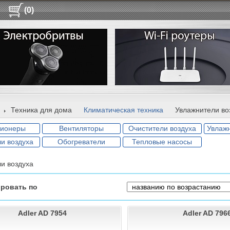
(0)
Техника для дома
Климатическая техника
Увлажнители во
ционеры
Вентиляторы
Очистители воздуха
Увлажн
и воздуха
Обогреватели
Тепловые насосы
и воздуха
ровать по
Adler AD 7954
Adler AD 796