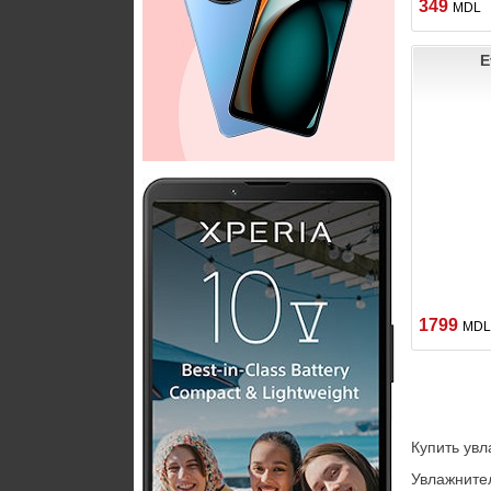
349
MDL
E
1799
MDL
Купить увл
Увлажнител