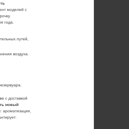
ть 
нт моделей с 
очку. 
я года.
тельных путей, 
нения воздуха.
резервуара.
ве с доставкой 
ть новый 
: ароматизация, 
антирует: