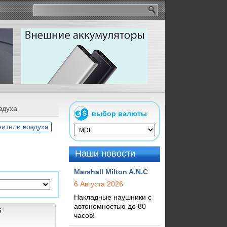
здуха
выбор валюты
ители воздуха
Наши новости
Marshall Milton A.N.C
6 Августа 2026
Накладные наушники с
автономностью до 80
6
часов!