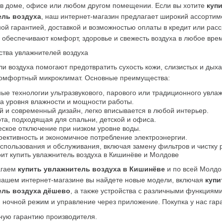
 в доме, офисе или любом другом помещении. Если вы хотите 
купи
ель воздуха
, наш интернет-магазин предлагает широкий ассортиме
й гарантией, доставкой и возможностью оплаты в кредит или расср
 обеспечивают комфорт, здоровье и свежесть воздуха в любое врем
тва увлажнителей воздуха
и воздуха помогают предотвратить сухость кожи, слизистых и дыха
комфортный микроклимат. Основные преимущества:
е технологии ультразвукового, парового или традиционного увлаж
а уровня влажности и мощности работы.
 и современный дизайн, легко вписывается в любой интерьер.
та, подходящая для спальни, детской и офиса.
ское отключение при низком уровне воды.
ективность и экономичное потребление электроэнергии.
спользования и обслуживания, включая замену фильтров и чистку 
ит купить увлажнитель воздуха в Кишинёве и Молдове
гаем 
купить увлажнитель воздуха в Кишинёве
 и по всей Молдо
нашем интернет-магазине вы найдете новые модели, включая 
купи
ель воздуха дёшево
, а также устройства с различными функциями
 ночной режим и управление через приложение. Покупка у нас гар
ую гарантию производителя.