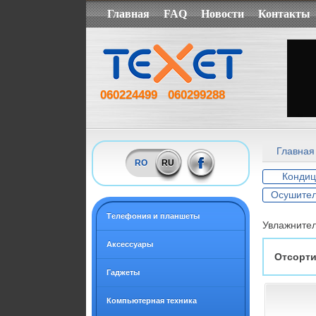
Главная
FAQ
Новости
Контакты
060224499
060299288
Главная
RO
RU
Конди
Осушител
Tелефония и планшеты
Увлажнител
Аксессуары
Отсорти
Гаджеты
Компьютерная техника