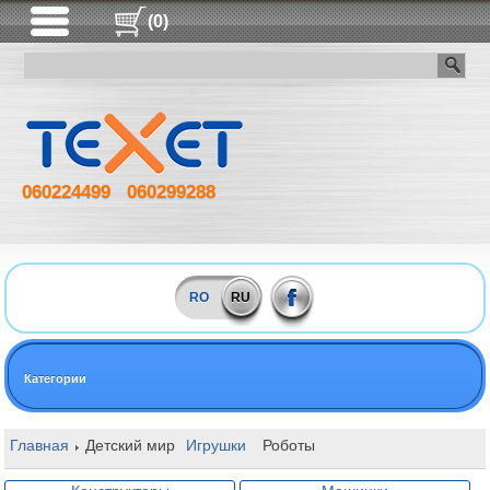
(0)
060224499
060299288
RO
RU
Категории
Главная
Детский мир
Игрушки
Роботы