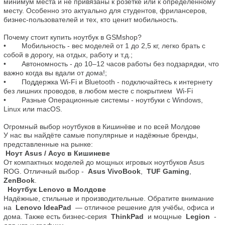
минимум места и не привязаны к розетке или к определённому 
месту. Особенно это актуально для студентов, фрилансеров, 
бизнес-пользователей и тех, кто ценит мобильность.

Почему стоит купить ноутбук в GSMshop?
•	 Мобильность - вес моделей от 1 до 2,5 кг, легко брать с 
собой в дорогу, на отдых, работу и т.д.;

•	 Автономность - до 10–12 часов работы без подзарядки, что 
важно когда вы вдали от дома!;

•	 Поддержка Wi-Fi и Bluetooth - подключайтесь к интернету 
без лишних проводов, в любом месте с покрытием  Wi-Fi

•	 Разные Операционные системы - ноутбуки с Windows, 
Linux или macOS.

Огромный выбор ноутбуков в Кишинёве и по всей Молдове
У нас вы найдёте самые популярные и надёжные бренды, 
 Ноут Asus / Асус в Кишиневе
От компактных моделей до мощных игровых ноутбуков Asus 
ROG. Отличный выбор - 
 Asus VivoBook
, 
 TUF Gaming
, 
ZenBook
  Ноутбук Lenovo в Молдове
Надёжные, стильные и производительные. Обратите внимание 
на 
 Lenovo IdeaPad 
 — отличное решение для учёбы, офиса и 
дома. Также есть бизнес-серия 
 ThinkPad
  и мощные 
 Legion
  - 