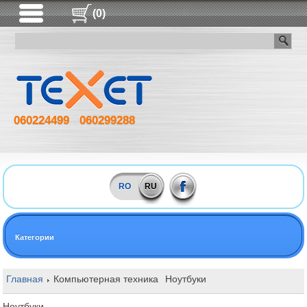
(0)
060224499
060299288
RO
RU
Категории
Главная
Компьютерная техника
Ноутбуки
Ноутбуки