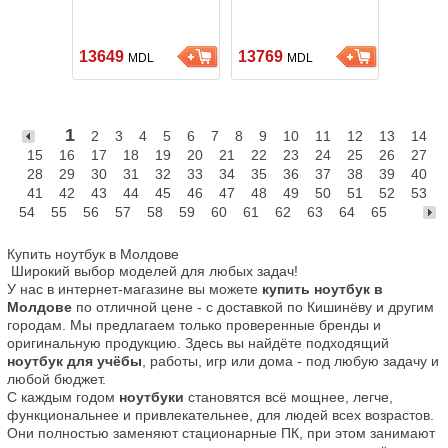
13649
13769
MDL
MDL
1
2
3
4
5
6
7
8
9
10
11
12
13
14
15
16
17
18
19
20
21
22
23
24
25
26
27
28
29
30
31
32
33
34
35
36
37
38
39
40
41
42
43
44
45
46
47
48
49
50
51
52
53
54
55
56
57
58
59
60
61
62
63
64
65
Купить ноутбук в Молдове
 Широкий выбор моделей для любых задач!

У нас в интернет-магазине вы можете 
купить ноутбук в 
Молдове
 по отличной цене - с доставкой по Кишинёву и другим 
городам. Мы предлагаем только проверенные бренды и 
оригинальную продукцию. Здесь вы найдёте подходящий 
ноутбук для учёбы
, работы, игр или дома - под любую задачу и 
любой бюджет.

С каждым годом 
ноутбуки
 становятся всё мощнее, легче, 
функциональнее и привлекательнее, для людей всех возрастов. 
Они полностью заменяют стационарные ПК, при этом занимают 