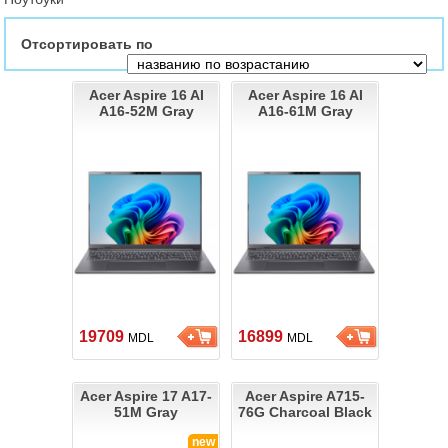
Отсортировать по
Acer Aspire 16 AI
Acer Aspire 16 AI
A16-52M Gray
A16-61M Gray
19709
16899
MDL
MDL
Acer Aspire 17 A17-
Acer Aspire A715-
51M Gray
76G Charcoal Black
new