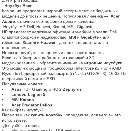
  Ноутбук Acer 
Компания предлагает широкий ассортимент: от бюджетных 
моделей до игровых решений. Популярная линейка — 
 Acer 
Aspire
: отличное соотношение цены и качества.

 Ноутбук HP, Dell, Huawei, Xiaomi, MSI, Gigabyte

HP предлагает надёжные офисные и учебные модели. Dell 
славится сборкой и надёжностью. 
MSI
 и
 Gigabyte
 - для 
геймеров. 
Xiaomi
 и 
Huawei
 - для тех, кто ищет стиль и 
Игровые ноутбуки - мощность и производительность
Если вы геймер или работаете с графикой и 3D-
моделированием - обратите внимание на 
игровые ноутбуки
. 
Это модели с мощным процессором (Intel Core i5/i7 или AMD 
Ryzen 5/7), дискретной видеокартой (Nvidia GTX/RTX), 16-32 ГБ 
оперативной памяти и SSD.

Популярные модели:

•	
Asus TUF Gaming
 и 
ROG Zephyrus
•	
Lenovo Legion 5
•	
MSI Katana
•	
Acer Predator Helios
Как выбрать ноутбук?
Перед тем как 
купить ноутбук,
, определите, для чего вы его 
используете:

 Для учёбы и офиса:

•	Модели с экраном 14–15.6 дюймов
