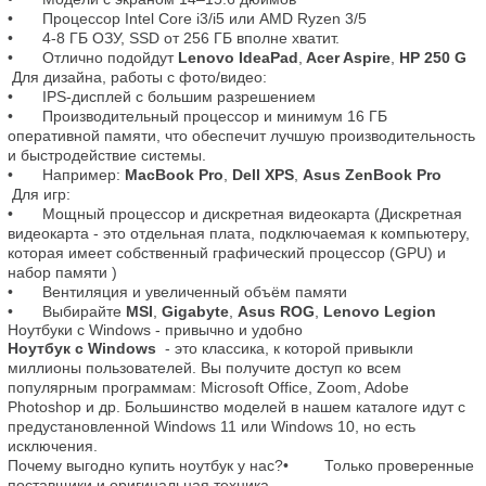
•	Процессор Intel Core i3/i5 или AMD Ryzen 3/5

•	4-8 ГБ ОЗУ, SSD от 256 ГБ вполне хватит.

•	Отлично подойдут 
Lenovo IdeaPad
,
 Acer Aspire
,
 HP 250 G
 Для дизайна, работы с фото/видео:

•	IPS-дисплей с большим разрешением

•	Производительный процессор и минимум 16 ГБ 
оперативной памяти, что обеспечит лучшую производительность 
и быстродействие системы.

•	Например: 
MacBook Pro
, 
Dell XPS
, 
Asus ZenBook Pro
 Для игр:

•	Мощный процессор и дискретная видеокарта (Дискретная 
видеокарта - это отдельная плата, подключаемая к компьютеру, 
которая имеет собственный графический процессор (GPU) и 
набор памяти )

•	Вентиляция и увеличенный объём памяти

•	Выбирайте 
MSI
, 
Gigabyte
, 
Asus ROG
, 
Lenovo Legion
Ноутбуки с Windows - привычно и удобно
Ноутбук с Windows 
 - это классика, к которой привыкли 
миллионы пользователей. Вы получите доступ ко всем 
популярным программам: Microsoft Office, Zoom, Adobe 
Photoshop и др. Большинство моделей в нашем каталоге идут с 
предустановленной Windows 11 или Windows 10, но есть 
исключения.

Почему выгодно купить ноутбук у нас?•	 Только проверенные 
поставщики и оригинальная техника
