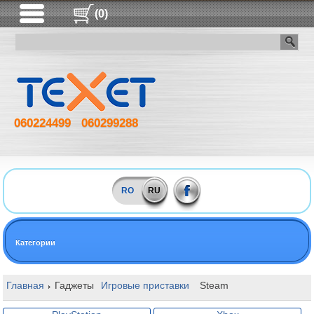
(0)
060224499
060299288
RO
RU
Категории
Главная
Гаджеты
Игровые приставки
Steam