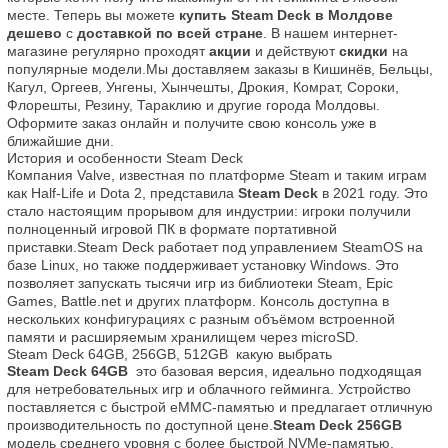
месте. Теперь вы можете 
купить Steam Deck в Молдове 
дешево
 с 
доставкой по всей стране
. В нашем интернет-
магазине регулярно проходят 
акции
 и действуют 
скидки
 на 
популярные модели.Мы доставляем заказы в Кишинёв, Бельцы, 
Кагул, Оргеев, Унгены, Хынчешты, Дрокия, Комрат, Сороки, 
Флорешты, Резину, Тараклию и другие города Молдовы. 
Оформите заказ онлайн и получите свою консоль уже в 
ближайшие дни.
История и особенности Steam Deck
Компания Valve, известная по платформе Steam и таким играм 
как Half-Life и Dota 2, представила 
Steam Deck
 в 2021 году. Это 
стало настоящим прорывом для индустрии: игроки получили 
полноценный игровой ПК в формате портативной 
приставки.Steam Deck работает под управлением SteamOS на 
базе Linux, но также поддерживает установку Windows. Это 
позволяет запускать тысячи игр из библиотеки Steam, Epic 
Games, Battle.net и других платформ. Консоль доступна в 
нескольких конфигурациях с разным объёмом встроенной 
памяти и расширяемым хранилищем через microSD.
Steam Deck 64GB, 256GB, 512GB  какую выбрать
Steam Deck 64GB
  это базовая версия, идеально подходящая 
для нетребовательных игр и облачного гейминга. Устройство 
поставляется с быстрой eMMC-памятью и предлагает отличную 
производительность по доступной цене.
Steam Deck 256GB
модель среднего уровня с более быстрой NVMe-памятью. 