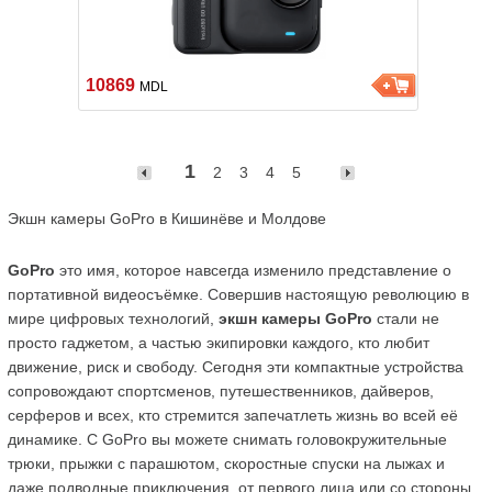
10869
MDL
1
2
3
4
5
Экшн камеры GoPro в Кишинёве и Молдове
GoPro
 это имя, которое навсегда изменило представление о 
портативной видеосъёмке. Совершив настоящую революцию в 
мире цифровых технологий, 
экшн камеры GoPro
 стали не 
просто гаджетом, а частью экипировки каждого, кто любит 
движение, риск и свободу. Сегодня эти компактные устройства 
сопровождают спортсменов, путешественников, дайверов, 
серферов и всех, кто стремится запечатлеть жизнь во всей её 
динамике. С GoPro вы можете снимать головокружительные 
трюки, прыжки с парашютом, скоростные спуски на лыжах и 
даже подводные приключения  от первого лица или со стороны, 