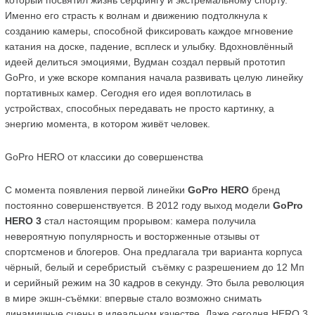
который посвятил жизнь серфингу и экстремальному спорту. 
Именно его страсть к волнам и движению подтолкнула к 
созданию камеры, способной фиксировать каждое мгновение 
катания на доске, падение, всплеск и улыбку. Вдохновлённый 
идеей делиться эмоциями, Вудман создал первый прототип 
GoPro, и уже вскоре компания начала развивать целую линейку 
портативных камер. Сегодня его идея воплотилась в 
устройствах, способных передавать не просто картинку, а 
энергию момента, в котором живёт человек.
GoPro HERO от классики до совершенства
С момента появления первой линейки 
GoPro HERO
 бренд 
постоянно совершенствуется. В 2012 году выход модели 
GoPro 
HERO 3
 стал настоящим прорывом: камера получила 
невероятную популярность и восторженные отзывы от 
спортсменов и блогеров. Она предлагала три варианта корпуса 
чёрный, белый и серебристый  съёмку с разрешением до 12 Мп 
и серийный режим на 30 кадров в секунду. Это была революция 
в мире экшн-съёмки: впервые стало возможно снимать 
динамичные сцены в идеальном качестве. Даже сегодня HERO 3 