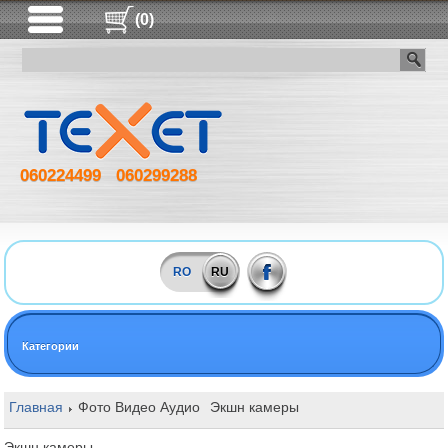
(0)
060224499
060299288
RO
RU
Категории
Главная
Фото Видео Аудио
Экшн камеры
Экшн камеры