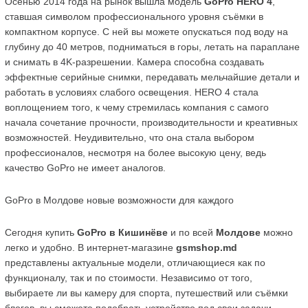
Осенью 2014 года на рынок вышла модель 
GoPro HERO 4
, 
ставшая символом профессионального уровня съёмки в 
компактном корпусе. С ней вы можете опускаться под воду на 
глубину до 40 метров, подниматься в горы, летать на параплане 
и снимать в 4K-разрешении. Камера способна создавать 
эффектные серийные снимки, передавать мельчайшие детали и 
работать в условиях слабого освещения. HERO 4 стала 
воплощением того, к чему стремилась компания с самого 
начала сочетание прочности, производительности и креативных 
возможностей. Неудивительно, что она стала выбором 
профессионалов, несмотря на более высокую цену, ведь 
качество GoPro не имеет аналогов.
GoPro в Молдове новые возможности для каждого
Сегодня купить 
GoPro в Кишинёве
 и по всей 
Молдове
 можно 
легко и удобно. В интернет-магазине 
gsmshop.md
представлены актуальные модели, отличающиеся как по 
функционалу, так и по стоимости. Независимо от того, 
выбираете ли вы камеру для спорта, путешествий или съёмки 