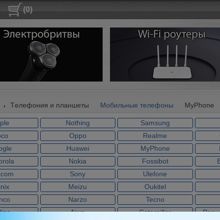
(0)
Tелефония и планшеты
Мобильные телефоны
MyPhone
ple
Nothing
Samsung
oco
Oppo
Realme
ogle
Huawei
MyPhone
orola
Nokia
Fossibot
xcom
Sony
Ulefone
inix
Meizu
Oukitel
nco
Narzo
Tecno
lips
Aiwa
Caterpillar
Разн