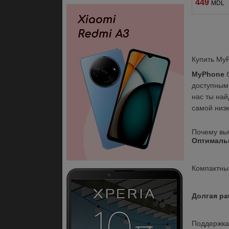
449
MDL
Купить My
MyPhone
 
доступным
нас ты най
самой низк
Почему вы
Оптималь
Компактный
Долгая ра
Поддержка