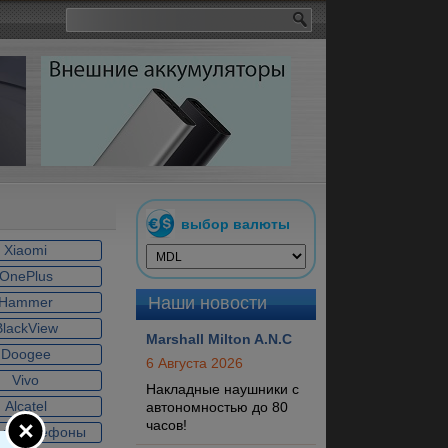
выбор валюты
Xiaomi
OnePlus
Наши новости
Hammer
BlackView
Marshall Milton A.N.C
Doogee
6 Августа 2026
Vivo
Накладные наушники с
Alcatel
автономностью до 80
часов!
ые телефоны