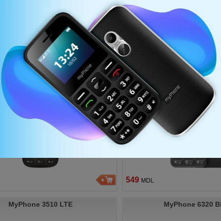
ровать по
MyPhone 2220 Black
MyPhone 2240 LTE
549
MDL
MyPhone 3510 LTE
MyPhone 6320 B