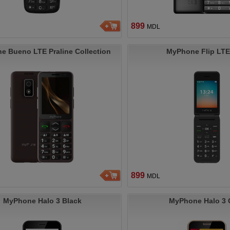
899
MDL
e Bueno LTE Praline Collection
MyPhone Flip LTE
899
MDL
MyPhone Halo 3 Black
MyPhone Halo 3 