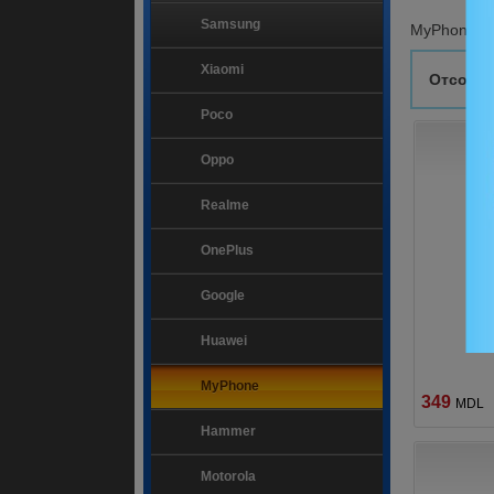
Samsung
MyPhone
Xiaomi
Отсорти
Poco
Oppo
Realme
OnePlus
Google
Huawei
MyPhone
349
MDL
Hammer
Motorola