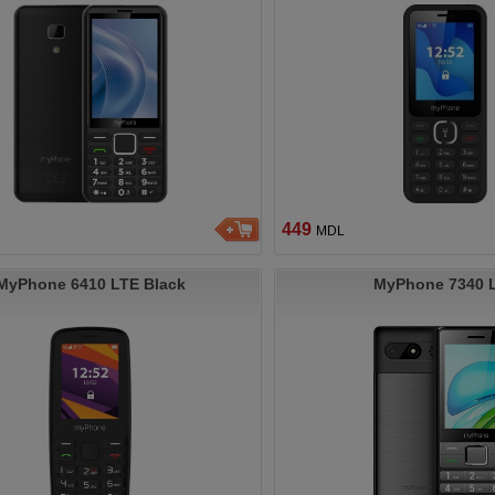
449
MDL
MyPhone 6410 LTE Black
MyPhone 7340 