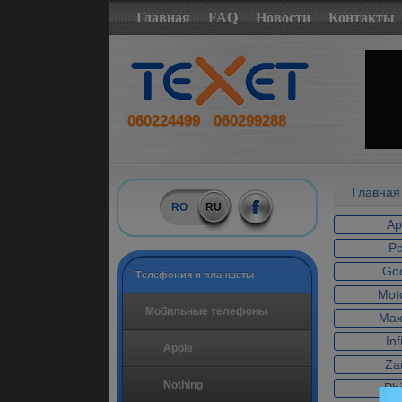
Главная
FAQ
Новости
Контакты
060224499
060299288
Главная
RO
RU
Ap
P
Go
Tелефония и планшеты
Mot
Мобильные телефоны
Ma
Inf
Apple
Za
Nothing
Phi