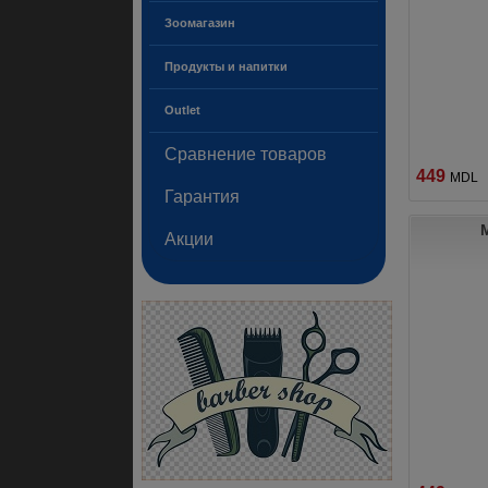
Зоомагазин
Продукты и напитки
Outlet
Сравнение товаров
449
MDL
Гарантия
Акции