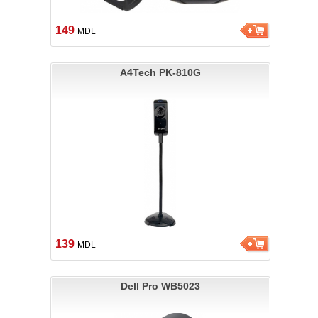
149
MDL
A4Tech PK-810G
139
MDL
Dell Pro WB5023