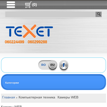
(0)
060224499
060299288
RO
RU
Категории
Главная
Компьютерная техника
Камеры WEB
Камеры WEB