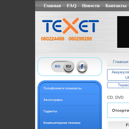
Главная
FAQ
Новости
Контакты
060224499
060299288
Главная
RO
RU
Аккумул
U
Терм
Tелефония и планшеты
CD, DVD
Аксессуары
Отсорти
Гаджеты
Компьютерная техника
F