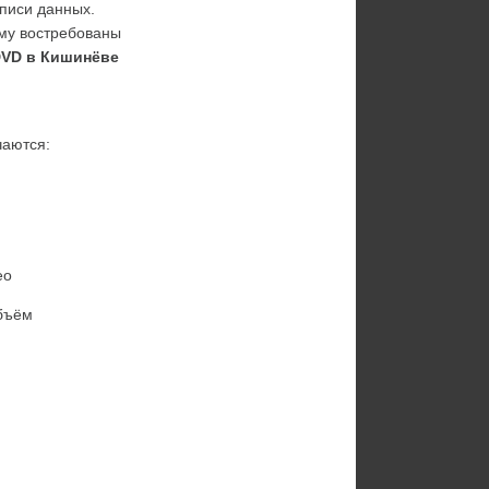
иси данных. 
му востребованы 
DVD в Кишинёве
чаются:
ео
объём