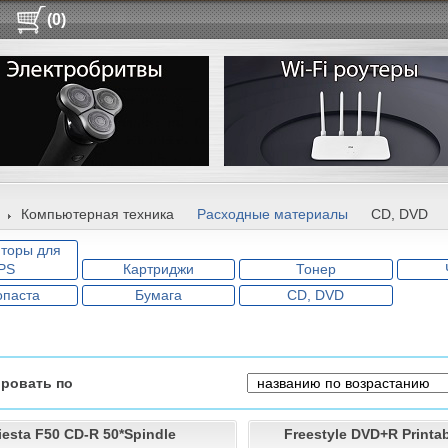
(0)
Компьютерная техника
Расходные материалы
CD, DVD
яторы для
PS
Картриджи
Тонер
опаста
Бумага
CD, DVD
ровать по
iesta F50 CD-R 50*Spindle
Freestyle DVD+R Printa