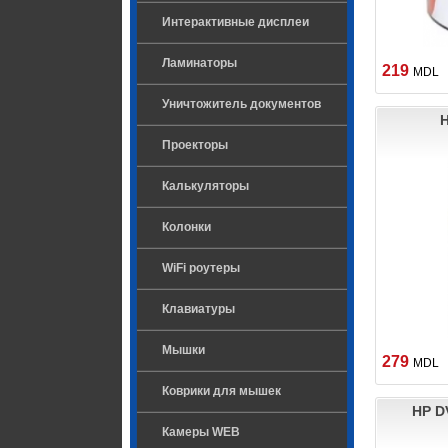
Интерактивные дисплеи
Ламинаторы
219
MDL
Уничтожитель документов
H
Проекторы
Калькуляторы
Колонки
WiFi роутеры
Клавиатуры
Мышки
279
MDL
Коврики для мышек
HP DV
Камеры WEB