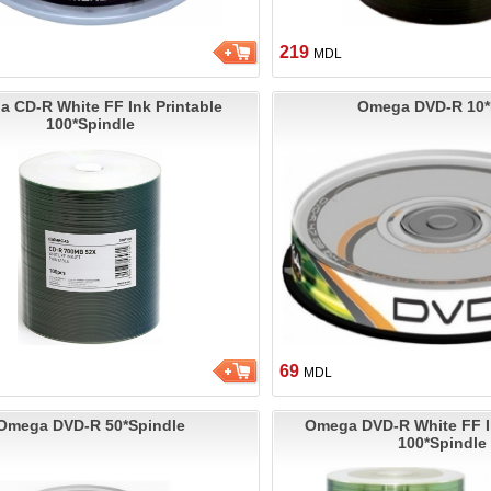
219
MDL
 CD-R White FF Ink Printable
Omega DVD-R 10*
100*Spindle
69
MDL
Omega DVD-R 50*Spindle
Omega DVD-R White FF In
100*Spindle