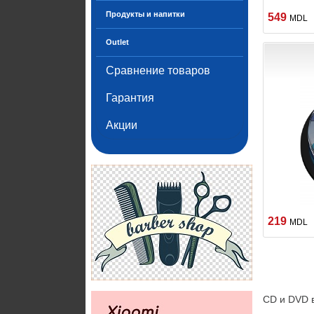
Продукты и напитки
549
MDL
Outlet
Сравнение товаров
Гарантия
Акции
219
MDL
CD и DVD 