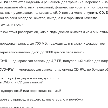
и DVD
 остаются надёжным решением для хранения, переноса и зап
а развитие облачных технологий, физические носители по-прежне
ах, так и у домашних пользователей. У нас вы можете 
купить CD, 
кой по всей Молдове  быстро, выгодно и с гарантией качества.
ают CD и DVD?
пкой стоит разобраться, какие виды дисков бывают и чем они отли
норазовая запись, до 700 МБ, подходит для музыки и документов
перезаписываемый диск, до 1000 циклов перезаписи
VD+R
 — одноразовая запись, до 4,7 ГБ, популярный выбор для вид
 DVD+RW
 — многоразовая запись, аналогична CD-RW, но больше 
ual Layer)
 — двухслойные, до 8,5 ГБ
ть DVD или CD для записи?
: одноразовый или перезаписываемый
мость
 с приводом вашего компьютера или ноутбука