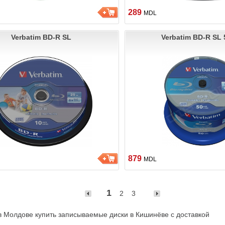
289
MDL
Verbatim BD-R SL
Verbatim BD-R SL 
879
MDL
1
2
3
в Молдове купить записываемые диски в Кишинёве с доставкой