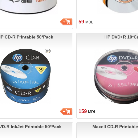
59
MDL
P CD-R Printable 50*Pack
HP DVD+R 10*C
159
MDL
D-R InkJet Printable 50*Pack
Maxell CD-R Printabl