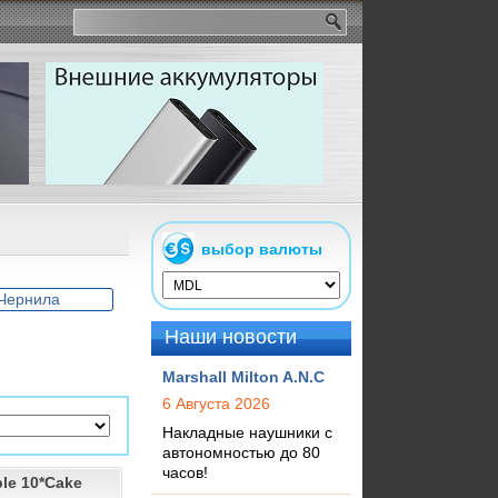
выбор валюты
Чернила
Наши новости
Marshall Milton A.N.C
6 Августа 2026
Накладные наушники с
автономностью до 80
часов!
ble 10*Cake