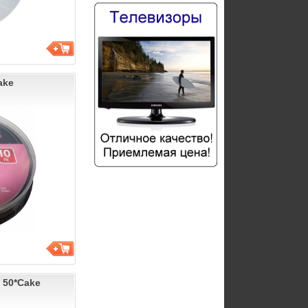
ake
e 50*Cake