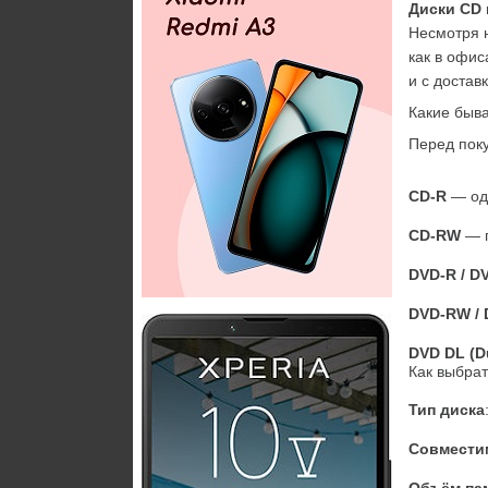
Диски CD 
Несмотря н
как в офис
и с достав
Какие быв
Перед поку
CD-R
 — од
CD-RW
 — 
DVD-R / D
DVD-RW /
DVD DL (D
Как выбра
Тип диска
Совмести