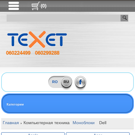
(0)
060224499
060299288
RO
RU
Категории
Главная
Компьютерная техника
Моноблоки
Dell