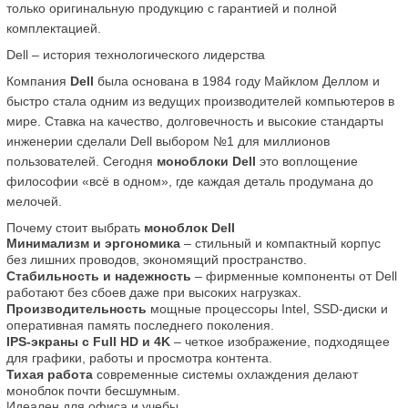
только оригинальную продукцию с гарантией и полной 
комплектацией.
Dell – история технологического лидерства
Компания 
Dell
 была основана в 1984 году Майклом Деллом и 
быстро стала одним из ведущих производителей компьютеров в 
мире. Ставка на качество, долговечность и высокие стандарты 
инженерии сделали Dell выбором №1 для миллионов 
пользователей. Сегодня 
моноблоки Dell
 это воплощение 
философии «всё в одном», где каждая деталь продумана до 
мелочей.
Почему стоит выбрать 
моноблок Dell
Минимализм и эргономика
 – стильный и компактный корпус 
без лишних проводов, экономящий пространство.
Стабильность и надежность
 – фирменные компоненты от Dell 
работают без сбоев даже при высоких нагрузках.
Производительность
 мощные процессоры Intel, SSD-диски и 
оперативная память последнего поколения.
IPS-экраны с Full HD и 4K
 – четкое изображение, подходящее 
для графики, работы и просмотра контента.
Тихая работа
 современные системы охлаждения делают 
моноблок почти бесшумным.
Идеален для офиса и учебы