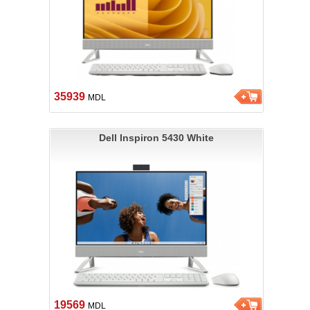
35939
MDL
Dell Inspiron 5430 White
19569
MDL