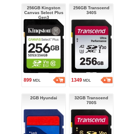
256GB Kingston
256GB Transcend
Canvas Select Plus
340S
Gen3
899
1349
MDL
MDL
2GB Hyundai
32GB Transcend
700S