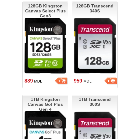
128GB Kingston
128GB Transcend
Canvas Select Plus
340S
Gen3
889
959
MDL
MDL
1TB Kingston
1TB Transcend
Canvas Go! Plus
300S
Gen 4