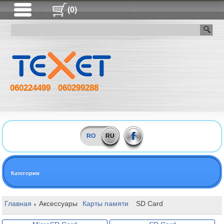
(0)
060224499
060299288
RO
RU
Категории
Главная
Аксессуары
Карты памяти
SD Card