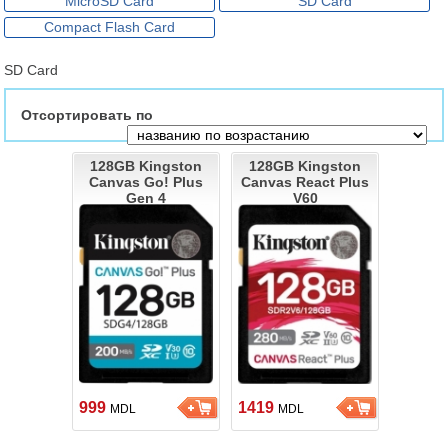
MicroSD Card
SD Card
Compact Flash Card
SD Card
Отсортировать по
128GB Kingston
128GB Kingston
Canvas Go! Plus
Canvas React Plus
Gen 4
V60
999
1419
MDL
MDL