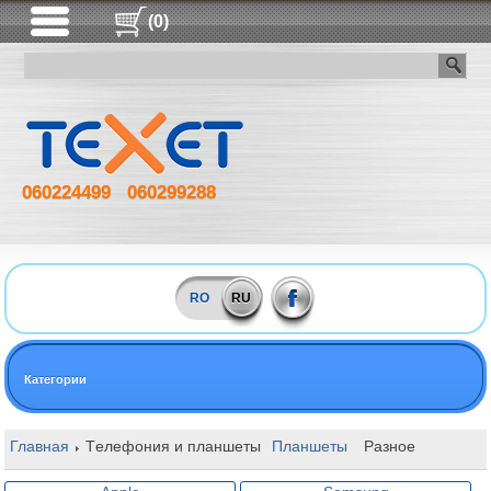
(0)
060224499
060299288
RO
RU
Категории
Главная
Tелефония и планшеты
Планшеты
Разное