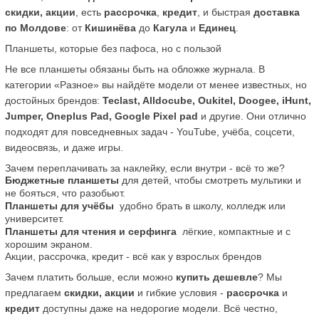
скидки, акции
, есть 
рассрочка
, 
кредит
, и быстрая 
доставка 
по Молдове
: от 
Кишинёва
 до 
Кагула
 и 
Единец
.
Планшеты, которые без пафоса, но с пользой
Не все планшеты обязаны быть на обложке журнала. В 
категории «Разное» вы найдёте модели от менее известных, но 
достойных брендов: 
Teclast, Alldocube, Oukitel, Doogee, iHunt, 
Jumper, Oneplus Pad, Google Pixel pad
 и другие. Они отлично 
подходят для повседневных задач - YouTube, учёба, соцсети, 
видеосвязь, и даже игры.
Зачем переплачивать за наклейку, если внутри - всё то же?
Бюджетные планшеты
 для детей, чтобы смотреть мультики и 
не бояться, что разобьют.
Планшеты для учёбы
  удобно брать в школу, колледж или 
университет.
Планшеты для чтения и серфинга
  лёгкие, компактные и с 
хорошим экраном.
Акции, рассрочка, кредит - всё как у взрослых брендов
Зачем платить больше, если можно 
купить дешевле
? Мы 
предлагаем 
скидки, акции
 и гибкие условия - 
рассрочка
 и 
кредит
 доступны даже на недорогие модели. Всё честно, 