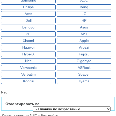
Samsung
AOC
Philips
Benq
Acer
LG
Dell
HP
Lenovo
Asus
2E
MSI
Xiaomi
Apple
Huawei
Arozzi
HyperX
Fujitsu
Nec
Gigabyte
Viewsonic
ASRock
Verbatim
Spacer
Koorui
Iiyama
Nec
Отсортировать по
Купить монитор NEC в Кишинёве