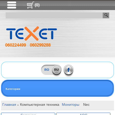
(0)
060224499
060299288
RO
RU
Категории
Главная
Компьютерная техника
Мониторы
Nec