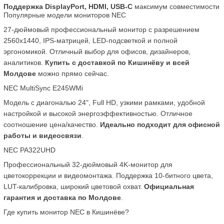
Поддержка DisplayPort, HDMI, USB-C
 максимум совместимости
Популярные модели мониторов NEC
27-дюймовый профессиональный монитор с разрешением 
2560x1440, IPS-матрицей, LED-подсветкой и полной 
эргономикой. Отличный выбор для офисов, дизайнеров, 
аналитиков. 
Купить с доставкой по Кишинёву и всей 
Молдове
 можно прямо сейчас.
NEC MultiSync E245WMi
Модель с диагональю 24", Full HD, узкими рамками, удобной 
настройкой и высокой энергоэффективностью. Отличное 
соотношение цена/качество. 
Идеально подходит для офисной 
работы и видеосвязи
.
NEC PA322UHD
Профессиональный 32-дюймовый 4K-монитор для 
цветокоррекции и видеомонтажа. Поддержка 10-битного цвета, 
LUT-калибровка, широкий цветовой охват. 
Официальная 
гарантия и доставка по Молдове
.
Где купить монитор NEC в Кишинёве?