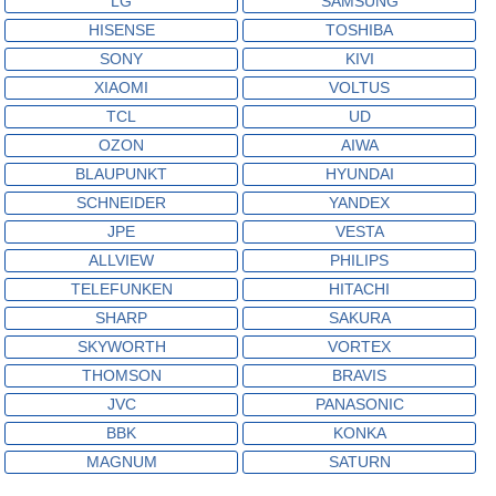
LG
SAMSUNG
HISENSE
TOSHIBA
SONY
KIVI
XIAOMI
VOLTUS
TCL
UD
OZON
AIWA
BLAUPUNKT
HYUNDAI
SCHNEIDER
YANDEX
JPE
VESTA
ALLVIEW
PHILIPS
TELEFUNKEN
HITACHI
SHARP
SAKURA
SKYWORTH
VORTEX
THOMSON
BRAVIS
JVC
PANASONIC
BBK
KONKA
MAGNUM
SATURN