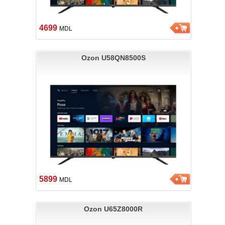
4699
MDL
Ozon U58QN8500S
5899
MDL
Ozon U65Z8000R