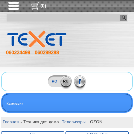
(0)
060224499
060299288
RO
RU
Категории
Главная
Техника для дома
Телевизоры
OZON