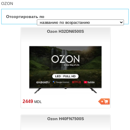
OZON
Отсортировать по
Ozon H32DN6500S
2449
MDL
Ozon H40FN7500S