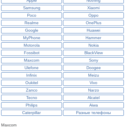
Apple
Nothing
Samsung
Xiaomi
Poco
Oppo
Realme
OnePlus
Google
Huawei
MyPhone
Hammer
Motorola
Nokia
Fossibot
BlackView
Maxcom
Sony
Ulefone
Doogee
Infinix
Meizu
Oukitel
Vivo
Zanco
Narzo
Tecno
Alcatel
Philips
Aiwa
Caterpillar
Разные телефоны
Maxcom