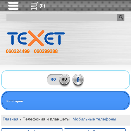
(0)
060224499
060299288
RO
RU
Категории
Главная
Tелефония и планшеты
Мобильные телефоны
Max