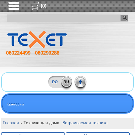
(0)
060224499
060299288
RO
RU
Категории
Главная
Техника для дома
Встраиваемая техника
Комплекты