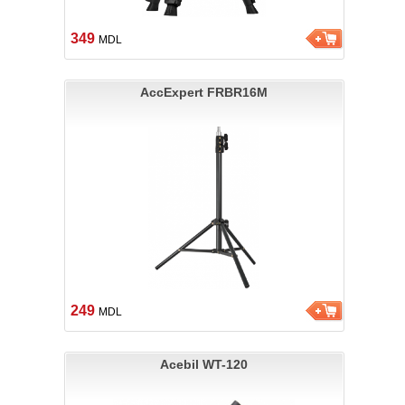
349
MDL
AccExpert FRBR16M
249
MDL
Acebil WT-120