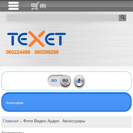
(0)
060224499
060299288
RO
RU
Категории
Главная
Фото Видео Аудио
Aксессуары
Aксессуары