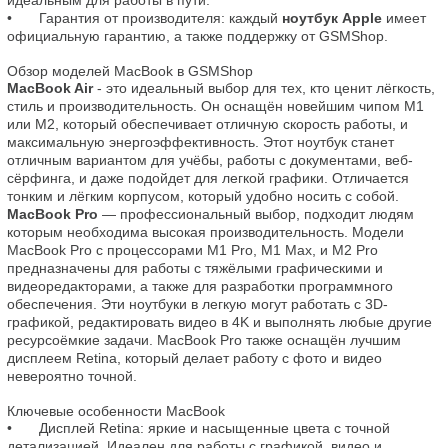
идеальным для работы в пути.

•	Гарантия от производителя: каждый 
ноутбук Apple
 имеет 
официальную гарантию, а также поддержку от GSMShop.

Обзор моделей MacBook в GSMShop
MacBook Air
 - это идеальный выбор для тех, кто ценит лёгкость, 
стиль и производительность. Он оснащён новейшим чипом M1 
или M2, который обеспечивает отличную скорость работы, и 
максимальную энергоэффективность. Этот ноутбук станет 
отличным вариантом для учёбы, работы с документами, веб-
сёрфинга, и даже подойдет для легкой графики. Отличается 
MacBook Pro
 — профессиональный выбор, подходит людям 
которым необходима высокая производительность. Модели 
MacBook Pro с процессорами M1 Pro, M1 Max, и M2 Pro 
предназначены для работы с тяжёлыми графическими и 
видеоредакторами, а также для разработки программного 
обеспечения. Эти ноутбуки в легкую могут работать с 3D-
графикой, редактировать видео в 4K и выполнять любые другие 
ресурсоёмкие задачи. MacBook Pro также оснащён лучшим  
дисплеем Retina, который делает работу с фото и видео 
невероятно точной.

Ключевые особенности MacBook
•	Дисплей Retina: яркие и насыщенные цвета с точной 
детализацией. Идеален для работы с графикой, видео и 