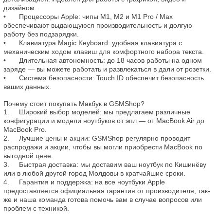
дизайном.

•	Процессоры Apple: чипы M1, M2 и M1 Pro / Max 
обеспечивают выдающуюся производительность и долгую 
работу без подзарядки.

•	Клавиатура Magic Keyboard: удобная клавиатура с 
механическим ходом клавиш для комфортного набора текста.

•	Длительная автономность: до 18 часов работы на одном 
заряде — вы можете работать и развлекаться в дали от розетки.

•	Система безопасности: Touch ID обеспечит безопасность 
ваших данных.

Почему стоит покупать Макбук в GSMShop?
1.	Широкий выбор моделей: мы предлагаем различные 
конфигурации и модели ноутбуков от эпл — от MacBook Air до 
MacBook Pro.

2.	Лучшие цены и акции: GSMShop регулярно проводит 
распродажи и акции, чтобы вы могли приобрести MacBook по 
выгодной цене.

3.	Быстрая доставка: мы доставим ваш ноутбук по Кишинёву 
или в любой другой город Молдовы в кратчайшие сроки.

4.	Гарантия и поддержка: на все ноутбуки Apple 
предоставляется официальная гарантия от производителя, так-
же и наша команда готова помочь вам в случае вопросов или 
проблем с техникой.
