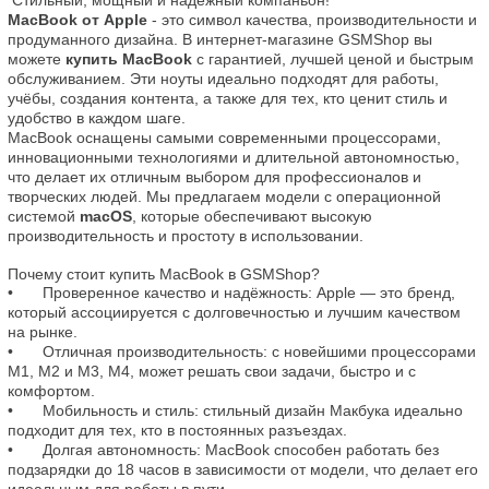
MacBook от Apple
 - это символ качества, производительности и 
продуманного дизайна. В интернет-магазине GSMShop вы 
можете 
купить MacBook
 с гарантией, лучшей ценой и быстрым 
обслуживанием. Эти ноуты идеально подходят для работы, 
учёбы, создания контента, а также для тех, кто ценит стиль и 
удобство в каждом шаге.

MacBook оснащены самыми современными процессорами, 
инновационными технологиями и длительной автономностью, 
что делает их отличным выбором для профессионалов и 
творческих людей. Мы предлагаем модели с операционной 
системой 
macOS
, которые обеспечивают высокую 
производительность и простоту в использовании.

Почему стоит купить MacBook в GSMShop?
•	Проверенное качество и надёжность: Apple — это бренд, 
который ассоциируется с долговечностью и лучшим качеством 
на рынке.

•	Отличная производительность: с новейшими процессорами 
M1, M2 и M3, M4, может решать свои задачи, быстро и с 
комфортом.

•	Мобильность и стиль: стильный дизайн Макбука идеально 
подходит для тех, кто в постоянных разъездах.

•	Долгая автономность: MacBook способен работать без 
подзарядки до 18 часов в зависимости от модели, что делает его 