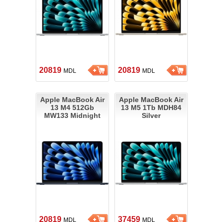
20819
20819
MDL
MDL
Apple MacBook Air
Apple MacBook Air
13 M4 512Gb
13 M5 1Tb MDH84
MW133 Midnight
Silver
20819
37459
MDL
MDL