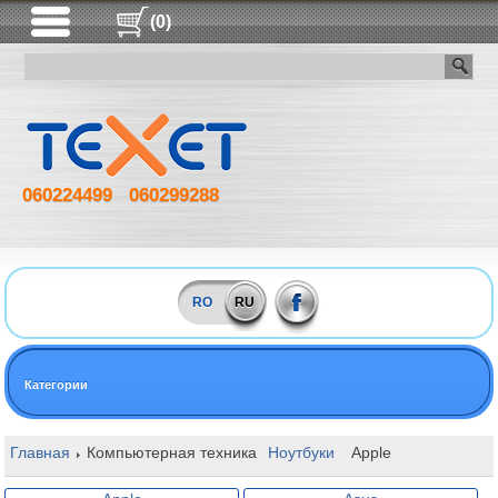
(0)
060224499
060299288
RO
RU
Категории
Главная
Компьютерная техника
Ноутбуки
Apple