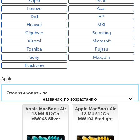
Apple
Asus
Lenovo
Acer
Dell
HP
Huawei
MSI
Gigabyte
Samsung
Xiaomi
Microsoft
Toshiba
Fujitsu
Sony
Maxcom
Blackview
Apple
Отсортировать по
Apple MacBook Air
Apple MacBook Air
13 M4 512Gb
13 M4 512Gb
MW0X3 Silver
MW103 Starlight