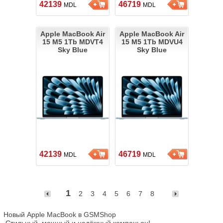
42139
46719
MDL
MDL
Apple MacBook Air
Apple MacBook Air
15 M5 1Tb MDVT4
15 M5 1Tb MDVU4
Sky Blue
Sky Blue
42139
46719
MDL
MDL
1
2
3
4
5
6
7
8
Новый Apple MacBook в GSMShop