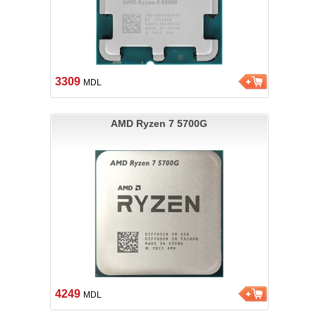
3309
MDL
AMD Ryzen 7 5700G
4249
MDL