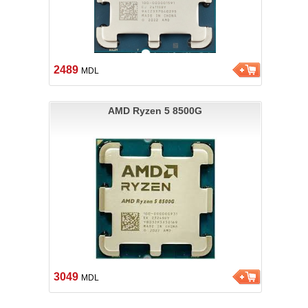
2489
MDL
AMD Ryzen 5 8500G
3049
MDL