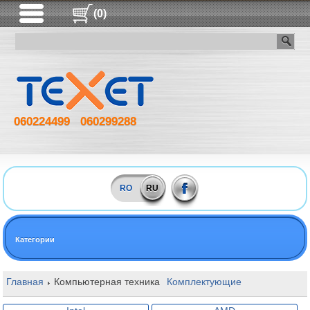
(0)
060224499
060299288
RO
RU
Категории
Главная
Компьютерная техника
Комплектующие
Процессоры