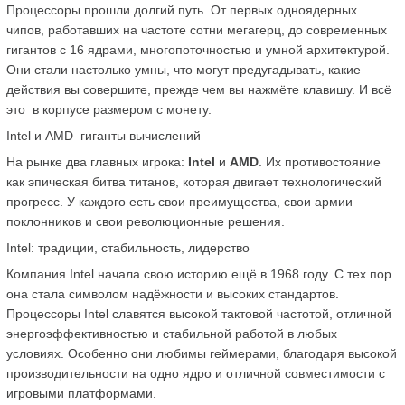
Процессоры прошли долгий путь. От первых одноядерных 
чипов, работавших на частоте сотни мегагерц, до современных 
гигантов с 16 ядрами, многопоточностью и умной архитектурой. 
Они стали настолько умны, что могут предугадывать, какие 
действия вы совершите, прежде чем вы нажмёте клавишу. И всё 
это  в корпусе размером с монету.
Intel и AMD  гиганты вычислений
На рынке два главных игрока: 
Intel
 и 
AMD
. Их противостояние  
как эпическая битва титанов, которая двигает технологический 
прогресс. У каждого есть свои преимущества, свои армии 
поклонников и свои революционные решения.
Intel: традиции, стабильность, лидерство
Компания Intel начала свою историю ещё в 1968 году. С тех пор 
она стала символом надёжности и высоких стандартов. 
Процессоры Intel славятся высокой тактовой частотой, отличной 
энергоэффективностью и стабильной работой в любых 
условиях. Особенно они любимы геймерами, благодаря высокой 
производительности на одно ядро и отличной совместимости с 
игровыми платформами.