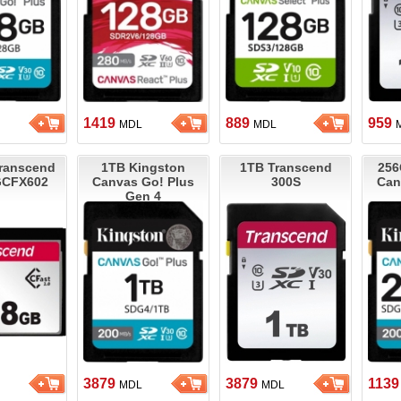
1419
889
959
MDL
MDL
ranscend
1TB Kingston
1TB Transcend
256
GCFX602
Canvas Go! Plus
300S
Can
Gen 4
3879
3879
113
MDL
MDL