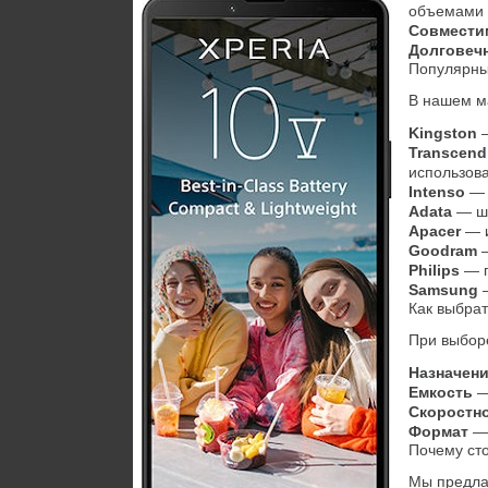
объемами 
Совмести
Долговеч
Популярны
В нашем ма
Kingston
 
Transcend
использов
Intenso
 —
Adata
 — ш
Apacer
 — 
Goodram
 
Philips
 — 
Samsung
 
Как выбрат
При выбор
Назначен
Емкость
 
Скоростно
Формат
 —
Почему ст
Мы предла