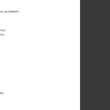
ых условиях.
оты;
го 
ии;