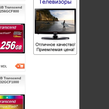
GB Transcend
256GCF800
9
MDL
B Transcend
32GCF1000