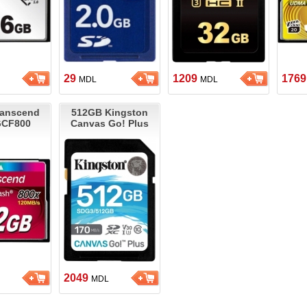
29
1209
176
MDL
MDL
ranscend
512GB Kingston
GCF800
Canvas Go! Plus
2049
MDL