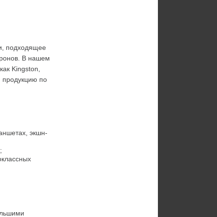
, подходящее 
ронов. В нашем 
к Kingston, 
м продукцию по 
аншетах, экшн-
;
классных 
ольшими 