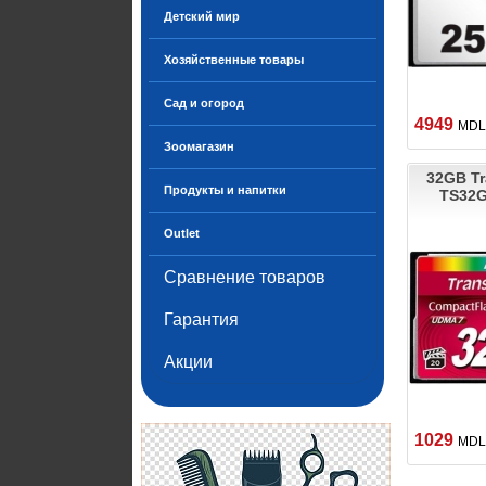
Детский мир
Хозяйственные товары
Сад и огород
4949
MDL
Зоомагазин
32GB T
Продукты и напитки
TS32
Outlet
Сравнение товаров
Гарантия
Акции
1029
MDL