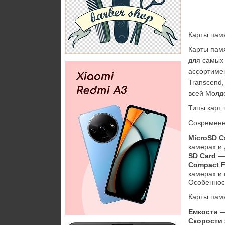
Карты пам
Карты пам
для самых 
ассортимен
Transcend,
всей Молд
Типы карт
Современн
MicroSD C
камерах и 
SD Card
 —
Compact F
камерах и
Особеннос
Карты пам
Емкости
 —
Скорости 