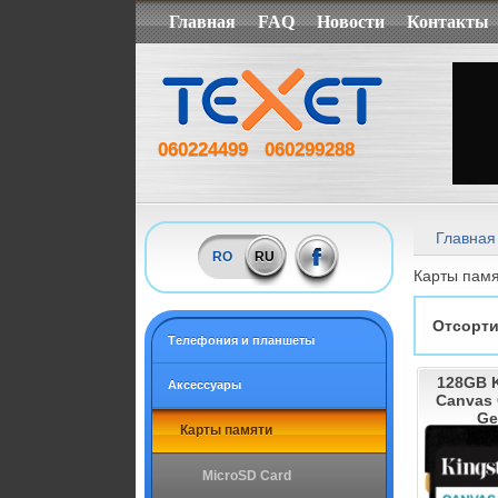
Главная
FAQ
Новости
Контакты
060224499
060299288
Главная
RO
RU
Карты пам
Отсорти
Tелефония и планшеты
128GB 
Аксессуары
Canvas 
Ge
Карты памяти
MicroSD Card