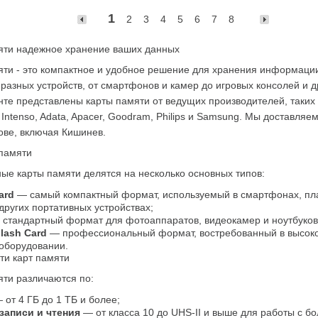
1
2
3
4
5
6
7
8
яти надежное хранение ваших данных
яти - это компактное и удобное решение для хранения информации
разных устройств, от смартфонов и камер до игровых консолей и д
те представлены карты памяти от ведущих производителей, таких ка
 Intenso, Adata, Apacer, Goodram, Philips и Samsung. Мы доставляе
ове, включая Кишинев.
 памяти
ые карты памяти делятся на несколько основных типов:
ard
 — самый компактный формат, используемый в смартфонах, пл
других портативных устройствах;
 стандартный формат для фотоаппаратов, видеокамер и ноутбуков
lash Card
 — профессиональный формат, востребованный в высоко
 оборудовании.
ти карт памяти
яти различаются по:
 от 4 ГБ до 1 ТБ и более;
записи и чтения
 — от класса 10 до UHS-II и выше для работы с б