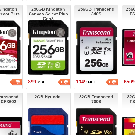
Kingston
256GB Kingston
256GB Transcend
256
eact Plus
Canvas Select Plus
340S
TS
Gen3
899
1349
650
MDL
MDL
ranscend
2GB Hyundai
32GB Transcend
32G
GCFX602
700S
TS