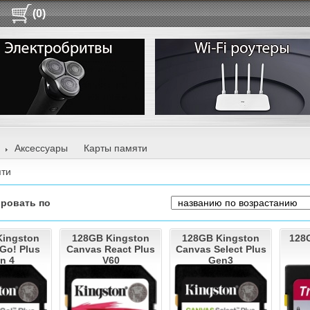
(0)
Аксессуары
Карты памяти
яти
ровать по
Kingston
128GB Kingston
128GB Kingston
128
Go! Plus
Canvas React Plus
Canvas Select Plus
n 4
V60
Gen3