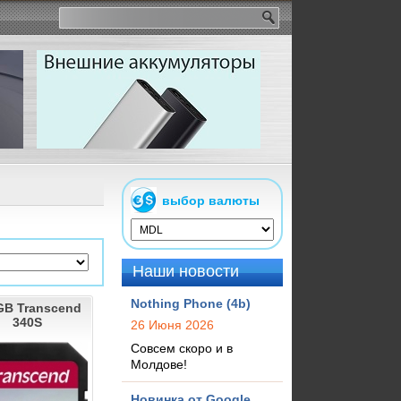
выбор валюты
Наши новости
Nothing Phone (4b)
GB Transcend
340S
26 Июня 2026
Совсем скоро и в
Молдове!
Новинка от Google