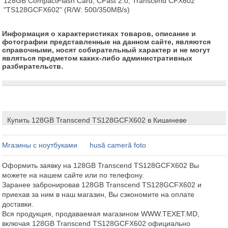
128GB CompactFlash Card, CFast 2.0, Transcend CFX602 
"TS128GCFX602" (R/W: 500/350MB/s)
Информация о характеристиках товаров, описание и
фотографии представленные на данном сайте, являются
справочными, носят собирательный характер и не могут
являться предметом каких-либо административных
разбирательств.
Купить 128GB Transcend TS128GCFX602 в Кишиневе
Мгазины с ноутбуками
husă cameră foto
Оформить заявку на 128GB Transcend TS128GCFX602 Вы
можете на нашем сайте или по телефону.
Заранее забронировав 128GB Transcend TS128GCFX602 и
приехав за ним в наш магазин, Вы сэкономите на оплате
доставки.
Вся продукция, продаваемая магазином WWW.TEXET.MD,
включая 128GB Transcend TS128GCFX602 официально