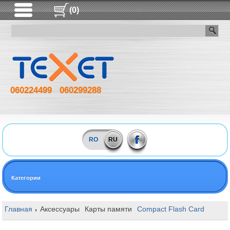
(0)
060224499
060299288
RO
RU
Категории
Главная
Аксессуары
Карты памяти
Compact Flash Card
128G