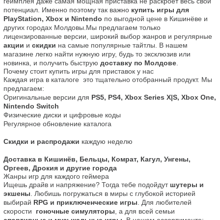
геймплея даже самая мощная приставка не раскроет весь свой 
потенциал. Именно поэтому так важно 
купить игры для 
PlayStation, Xbox и Nintendo
 по выгодной цене в Кишинёве и 
других городах Молдовы.Мы предлагаем только 
лицензированные версии, широкий выбор жанров и регулярные 
акции
 и 
скидки
 на самые популярные тайтлы. В нашем 
магазине легко найти нужную игру, будь то эксклюзив или 
новинка, и получить быструю 
доставку по Молдове
.
Почему стоит купить игры для приставок у нас
Каждая игра в каталоге  это тщательно отобранный продукт. Мы 
предлагаем:
Оригинальные версии для 
PS5, PS4, Xbox Series X|S, Xbox One, 
Nintendo Switch
Физические диски и цифровые коды
Регулярное обновление каталога
Скидки и распродажи
 каждую неделю
Доставка в Кишинёв, Бельцы, Комрат, Кагул, Унгены, 
Оргеев, Дрокия и другие города
Жанры игр для каждого геймера
Ищешь драйв и напряжение? Тогда тебе подойдут 
шутеры и 
экшены
. Любишь погружаться в миры с глубокой историей  
выбирай 
RPG и приключенческие игры
. Для любителей 
скорости  
гоночные симуляторы
, а для всей семьи  