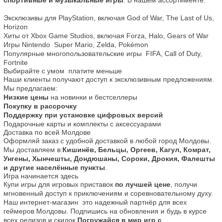
спортивные и музыкальные игры
. В нашем ассортименте:
Эксклюзивы для PlayStation, включая God of War, The Last of Us, 
Horizon
Хиты от Xbox Game Studios, включая Forza, Halo, Gears of War
Игры Nintendo  Super Mario, Zelda, Pokémon
Популярные многопользовательские игры  FIFA, Call of Duty, 
Fortnite
Выбирайте с умом  платите меньше
Наши клиенты получают доступ к эксклюзивным предложениям. 
Мы предлагаем:
Низкие цены
 на новинки и бестселлеры
Покупку в рассрочку
Поддержку при установке цифровых версий
Подарочные карты и комплекты с аксессуарами
Доставка по всей Молдове
Оформляй заказ с удобной доставкой в любой город Молдовы. 
Мы доставляем в:
Кишинёв, Бельцы, Оргеев, Кагул, Комрат, 
Унгены, Хынчешты, Дондюшаны, Сороки, Дрокия, Фалешты 
и другие населённые пункты
.
Игра начинается здесь
Купи игры для игровых приставок 
по лучшей цене
, получи 
мгновенный доступ к приключениям и соревновательному духу. 
Наш интернет-магазин  это надежный партнёр для всех 
геймеров Молдовы. Подпишись на обновления и будь в курсе 
всех релизов и скидок.
Погружайся в мир игр с 