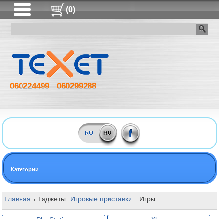
(0)
060224499
060299288
RO
RU
Категории
Главная
Гаджеты
Игровые приставки
Игры