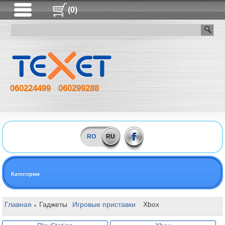
(0)
060224499
060299288
RO
RU
Категории
Главная
Гаджеты
Игровые приставки
Xbox