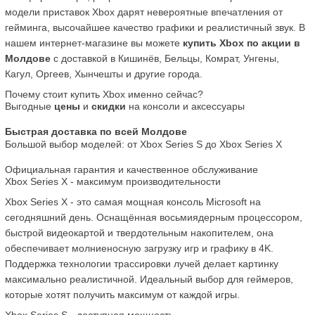
модели приставок Xbox дарят невероятные впечатления от 
гейминга, высочайшее качество графики и реалистичный звук. В 
нашем интернет-магазине вы можете 
купить Xbox по акции в 
Молдове
 с доставкой в Кишинёв, Бельцы, Комрат, Унгены, 
Кагул, Оргеев, Хынчешты и другие города.
Почему стоит купить Xbox именно сейчас?
Выгодные 
цены
 и 
скидки
 на консоли и аксессуары
Быстрая доставка по всей Молдове
Большой выбор моделей: от Xbox Series S до Xbox Series X
Официальная гарантия и качественное обслуживание
Xbox Series X - максимум производительности
Xbox Series X - это самая мощная консоль Microsoft на 
сегодняшний день. Оснащённая восьмиядерным процессором, 
быстрой видеокартой и твердотельным накопителем, она 
обеспечивает молниеносную загрузку игр и графику в 4K. 
Поддержка технологии трассировки лучей делает картинку 
максимально реалистичной. Идеальный выбор для геймеров, 
которые хотят получить максимум от каждой игры.