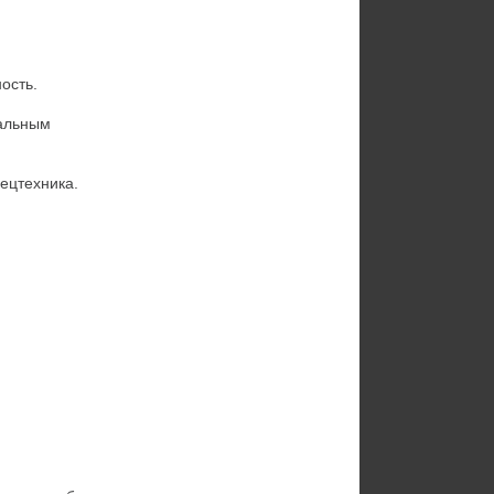
ость.
альным 
пецтехника.