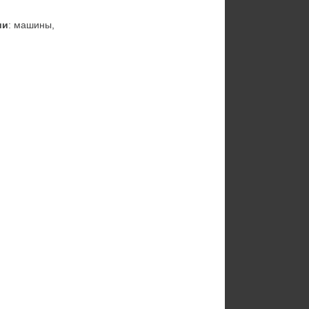
ии
: машины, 