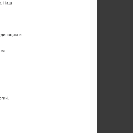
. Наш 
рдинацию и 
ем.
.
огий.