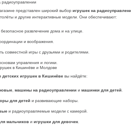
а радиоуправлении
агазине представлен широкий выбор 
игрушек на радиоуправлен
толёты и другие интерактивные модели. Они обеспечивают:
 безопасное развлечение дома и на улице.
координации и воображения.
ь совместной игры с друзьями и родителями.
сновам управления и логики.
грушек в Кишинёве и Молдове
е детских игрушек в Кишинёве
 вы найдёте:
новые
, 
машины на радиоуправлении
 и 
машинки для детей
.
оры для детей
 и развивающие наборы.
вые
 и радиоуправляемые модели с камерой.
для мальчиков
 и 
игрушки для девочек
.