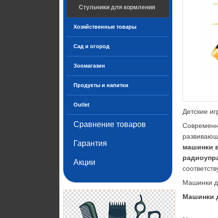
Стульчики для кормления
Хозяйственные товары
Сад и огород
Зоомагазин
Продукты и напитки
Outlet
Детские иг
Сравнение товаров
Современн
развивающ
Гарантия
машинки 
радиоупр
Акции
соответств
Машинки д
Машинки 