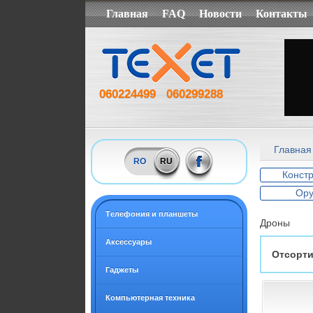
Главная
FAQ
Новости
Контакты
060224499
060299288
Главная
RO
RU
Конст
Ор
Tелефония и планшеты
Дроны
Аксессуары
Отсорти
Гаджеты
Компьютерная техника