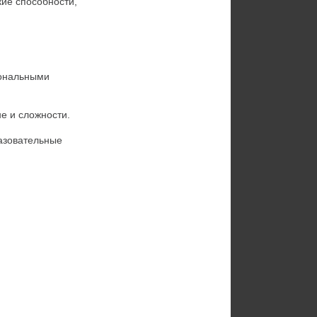
ие способности, 
ональными 
е и сложности.
азовательные 