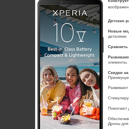
Конструк
воображен
Детские 
Новые мо
деталями.
Сравнить 
Развиваю
элементы.
Скидки на
Преимущес
Развивают 
Стимулиру
Помогают д
Обеспечив
Дроны для