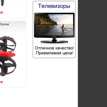
ии
 Drone
ии