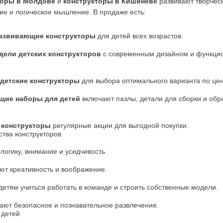
торы в Молдове
 и 
конструкторы в Кишинёве
 развивают творческ
ие и логическое мышление. В продаже есть:
развивающие конструкторы
 для детей всех возрастов.
дели детских конструкторов
 с современным дизайном и функци
детские конструкторы
 для выбора оптимального варианта по цен
щие наборы для детей
 включают пазлы, детали для сборки и обр
 конструкторы
 регулярные акции для выгодной покупки.
тва конструкторов
логику, внимание и усидчивость.
ют креативность и воображение.
етям учиться работать в команде и строить собственные модели.
ают безопасное и познавательное развлечение.
 детей