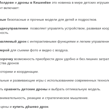
Молдове
 и 
дроны в Кишинёве
 это новинка в мире детских игрушек
т включает:
вые
 безопасные и прочные модели для детей и подростков.
радиоуправлении
  позволяет управлять устройством, развивая коо
ность.
авляемый дрон
 с интерактивными функциями и легким управлени
мерой
 для съемки фото и видео с воздуха.
ссрочку
 возможность приобрести дрон удобно и без лишних затрат
тва дронов
оторики и координации.
льные и развивающие игры с использованием современных технол
ть 
сравнить детские дроны
 и выбрать оптимальную модель.
внимательность, реакцию и стратегическое мышление.
 цены и 
купить дёшево дрон
.