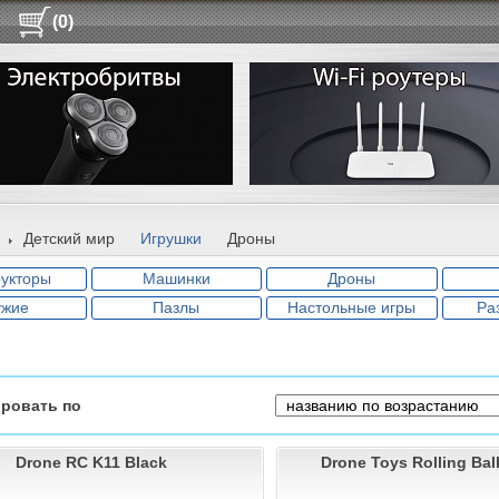
(0)
Детский мир
Игрушки
Дроны
рукторы
Машинки
Дроны
ужие
Пазлы
Настольные игры
Ра
ровать по
Drone RC K11 Black
Drone Toys Rolling Bal