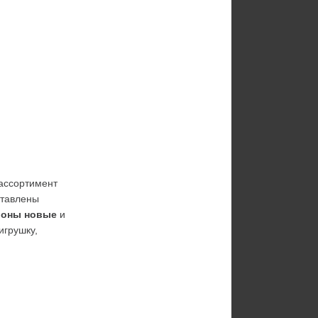
ассортимент 
 представлены 
роны новые
 и 
грушку, 