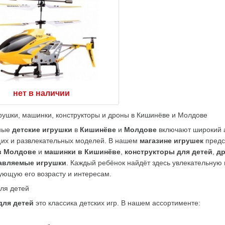
нет в наличии
рушки, машинки, конструкторы и дроны в Кишинёве и Молдове
ые 
детские игрушки
 в 
Кишинёве
 и 
Молдове
 включают широкий 
их и развлекательных моделей. В нашем 
магазине игрушек
в Молдове
 и 
машинки в Кишинёве
, 
конструкторы для детей
, 
д
авляемые игрушки
. Каждый ребёнок найдёт здесь увлекательную и
ующую его возрасту и интересам.
ля детей
для детей
 это классика детских игр. В нашем ассортименте: