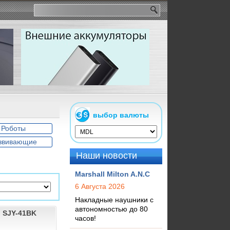
выбор валюты
Роботы
звивающие
Наши новости
Marshall Milton A.N.C
6 Августа 2026
Накладные наушники с
автономностью до 80
l SJY-41BK
часов!