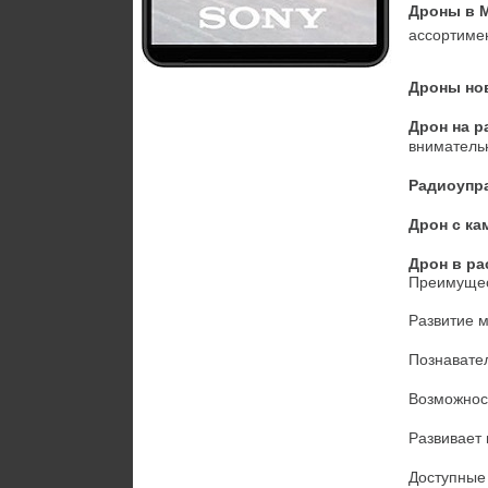
Дроны в 
ассортимен
Дроны но
Дрон на 
вниматель
Радиоупр
Дрон с ка
Дрон в ра
Преимущес
Развитие м
Познавате
Возможнос
Развивает 
Доступные