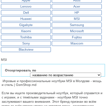
Apple
Asus
Lenovo
Acer
Dell
HP
Huawei
MSI
Gigabyte
Samsung
Xiaomi
Microsoft
Toshiba
Fujitsu
Sony
Maxcom
Blackview
MSI
Отсортировать по
 Игровые и профессиональные ноутбуки MSI в Молдове - мощь 
и стиль | GsmShop.md
Если вы ищете производительный ноутбук, который справится и 
с играми, и с тяжёлыми задачами - ноутбуки MSI точно 
заслуживают вашего внимания. Этот бренд признан во всём 
мире за счёт своего упора на игровую мощь, качественное 