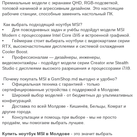
Премиальные модели с экранами QHD, RGB-подсветкой, 
топовой начинкой и агрессивным дизайном. Это настоящие 
рабочие станции, способные заменить настольный ПК.

 Как выбрать подходящий ноутбук MSI? 
•	Для повседневных задач и учёбы подойдут модели MSI 
Modern с процессорами Intel Core i3/i5 и встроенной графикой.

•	Геймерам стоит выбирать ноутбуки с видеокартами серии 
RTX, высокочастотными дисплеями и системой охлаждения 
Cooler Boost.

•	Профессионалам — дизайнеры, инженеры, 
видеомонтажёры - подойдут модели серии Creator или Stealth 
Studio с дисплеями высокого разрешения и процессорами i7/i9.

 Почему покупать MSI в GsmShop.md выгодно и удобно? 
•	Официальная техника с гарантией - только 
сертифицированные устройства с поддержкой в Молдове.

•	Широкий выбор моделей - от бюджетных до ультимативных 
конфигураций.

•	Доставка по всей Молдове - Кишинёв, Бельцы, Комрат и 
другие города.

•	Консультации и помощь при выборе - мы не просто 
продаём, мы помогаем выбрать лучшее.

Купить ноутбук MSI в Молдове
 - это значит выбрать 