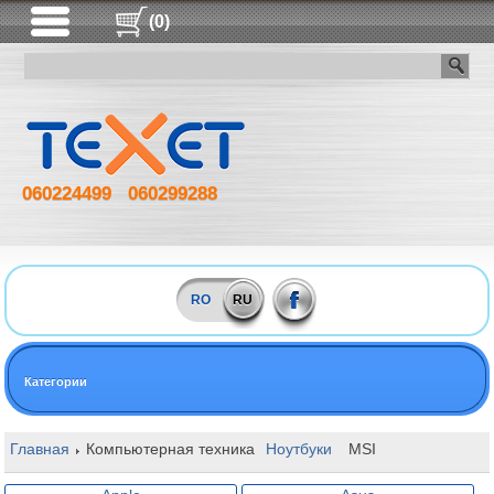
(0)
060224499
060299288
RO
RU
Категории
Главная
Компьютерная техника
Ноутбуки
MSI