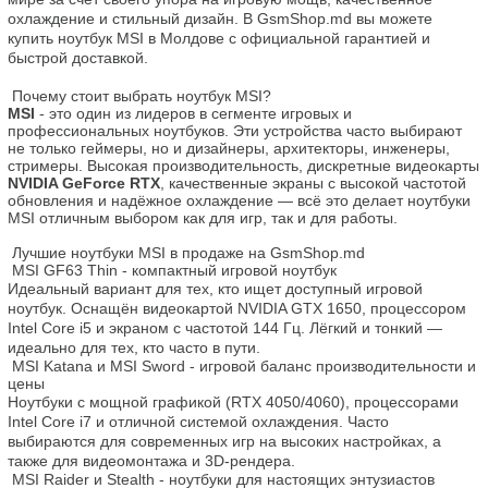
охлаждение и стильный дизайн. В GsmShop.md вы можете 
купить ноутбук MSI в Молдове с официальной гарантией и 
быстрой доставкой.

 Почему стоит выбрать ноутбук MSI? 
MSI
 - это один из лидеров в сегменте игровых и 
профессиональных ноутбуков. Эти устройства часто выбирают 
не только геймеры, но и дизайнеры, архитекторы, инженеры, 
стримеры. Высокая производительность, дискретные видеокарты 
NVIDIA GeForce RTX
, качественные экраны с высокой частотой 
обновления и надёжное охлаждение — всё это делает ноутбуки 
MSI отличным выбором как для игр, так и для работы.

 Лучшие ноутбуки MSI в продаже на GsmShop.md
 MSI GF63 Thin - компактный игровой ноутбук
Идеальный вариант для тех, кто ищет доступный игровой 
ноутбук. Оснащён видеокартой NVIDIA GTX 1650, процессором 
Intel Core i5 и экраном с частотой 144 Гц. Лёгкий и тонкий — 
 MSI Katana и MSI Sword - игровой баланс производительности и 
цены
Ноутбуки с мощной графикой (RTX 4050/4060), процессорами 
Intel Core i7 и отличной системой охлаждения. Часто 
выбираются для современных игр на высоких настройках, а 
 MSI Raider и Stealth - ноутбуки для настоящих энтузиастов