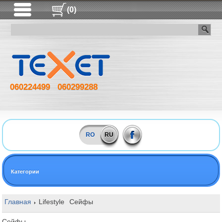
(0)
060224499
060299288
RO
RU
Категории
Главная
Lifestyle
Сейфы
Сейфы