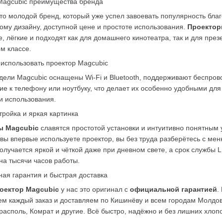
 Magcubic преимущества бренда
то молодой бренд, который уже успел завоевать популярность благ
му дизайну, доступной цене и простоте использования. 
Проектор
, лёгкие и подходят как для домашнего кинотеатра, так и для през
м классе.
использовать проектор Magcubic
ели Magcubic оснащены Wi-Fi и Bluetooth, поддерживают беспрово
е к телефону или ноутбуку, что делает их особенно удобными для 
и использования.
тройка и яркая картинка
ы Magcubic
 славятся простотой установки и интуитивно понятным 
вы впервые используете проектор, вы без труда разберётесь с мен
олучается яркой и чёткой даже при дневном свете, а срок службы 
на тысячи часов работы.
ая гарантия и быстрая доставка
оектор Magcubic
 у нас это оригинал с 
официальной гарантией
.
ем каждый заказ и доставляем по Кишинёву и всем городам Молдов
располь, Комрат и другие. Всё быстро, надёжно и без лишних хлопо