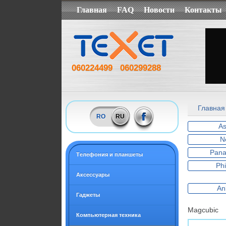
Главная
FAQ
Новости
Контакты
060224499
060299288
Главная
RO
RU
A
N
Pana
Tелефония и планшеты
Phi
Аксессуары
An
Гаджеты
Magcubic
Компьютерная техника