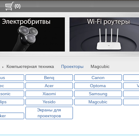
(0)
Компьютерная техника
Проекторы
Magcubic
sus
Benq
Canon
ec
Acer
Optoma
sonic
Xiaomi
Samsung
lips
Yesido
Magcubic
Экраны для
ker
проекторов