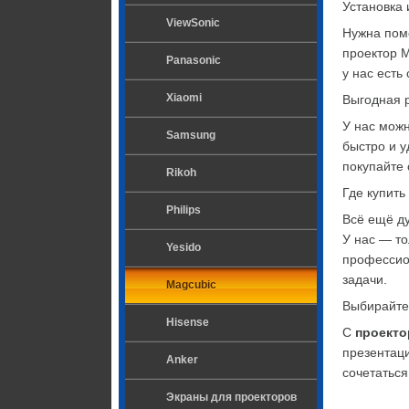
Установка
ViewSonic
Нужна помо
проектор M
Panasonic
у нас есть
Xiaomi
Выгодная р
У нас можн
Samsung
быстро и у
покупайте 
Rikoh
Где купить
Philips
Всё ещё ду
У нас — то
Yesido
профессио
задачи.
Magcubic
Выбирайте
Hisense
С 
проекто
презентаци
Anker
сочетаться
Экраны для проекторов