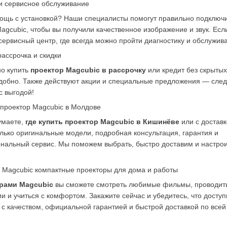
 и сервисное обслуживание
щь с установкой? Наши специалисты помогут правильно подключит
agcubic, чтобы вы получили качественное изображение и звук. Есл
 сервисный центр, где всегда можно пройти диагностику и обслужив
ассрочка и скидки
о купить 
проектор Magcubic в рассрочку
 или кредит без скрытых
добно. Также действуют акции и специальные предложения — следи
с выгодой!
 проектор Magcubic в Молдове
маете, 
где купить проектор Magcubic в Кишинёве
 или с достав
лько оригинальные модели, подробная консультация, гарантия и 
нальный сервис. Мы поможем выбрать, быстро доставим и настрои
 Magcubic компактные проекторы для дома и работы
рами Magcubic
 вы сможете смотреть любимые фильмы, проводить
и и учиться с комфортом. Закажите сейчас и убедитесь, что доступ
 с качеством, официальной гарантией и быстрой доставкой по все