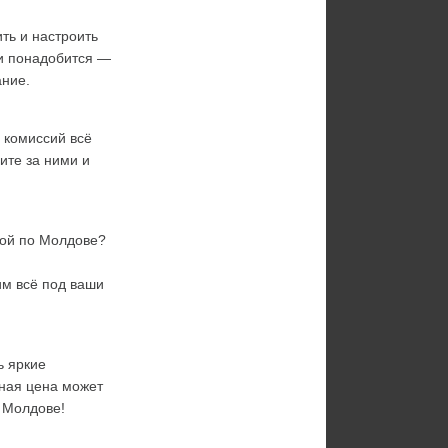
ь и настроить 
и понадобится — 
ание.
 комиссий всё 
те за ними и 
кой по Молдове? 
м всё под ваши 
 яркие 
ная цена может 
й Молдове!