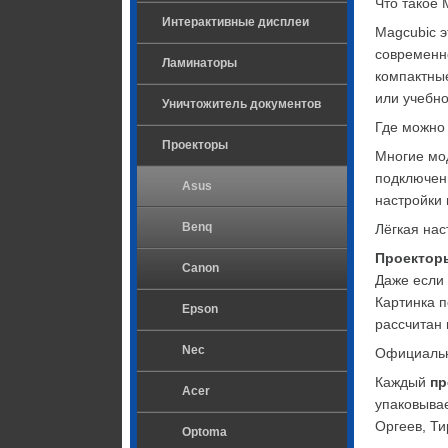
Что такое
Интерактивные дисплеи
Magcubic э
современно
Ламинаторы
компактные
или учебно
Уничтожитель документов
Где можно 
Проекторы
Многие мод
подключени
Asus
настройки 
Benq
Лёгкая нас
Проектор
Canon
Даже если 
Картинка п
Epson
рассчитан 
Nec
Официальн
Каждый 
пр
Acer
упаковыва
Оргеев, Ти
Optoma