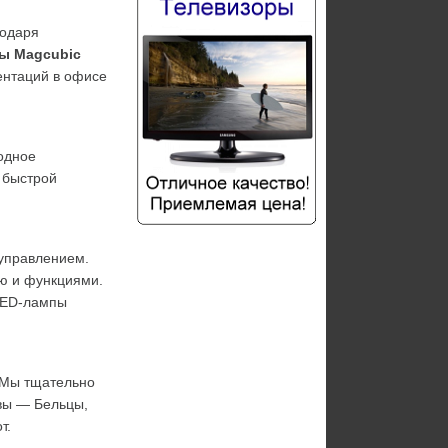
одаря 
ы Magcubic
ентаций в офисе 
дное 
быстрой 
управлением. 
ю и функциями. 
LED-лампы 
 Мы тщательно 
ы — Бельцы, 
т.