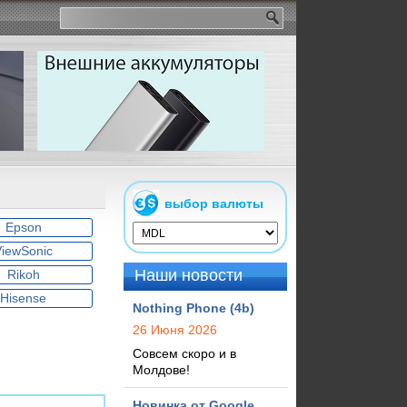
выбор валюты
Epson
ViewSonic
Наши новости
Rikoh
Hisense
Nothing Phone (4b)
26 Июня 2026
Совсем скоро и в
Молдове!
Новинка от Google