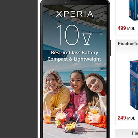
499
MDL
FischerTe
249
MDL
Fi