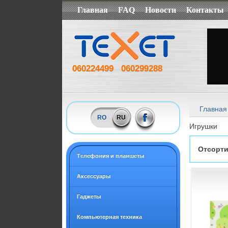
Главная
FAQ
Новости
Контакты
060224499
060299288
Главная
RO
RU
Игрушки
Отсорти
Tелефония и планшеты
Аксессуары
Гаджеты
Компьютерная техника