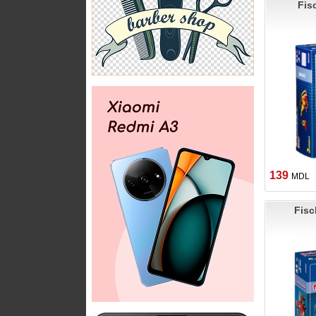
Fis
139
MDL
Fisc