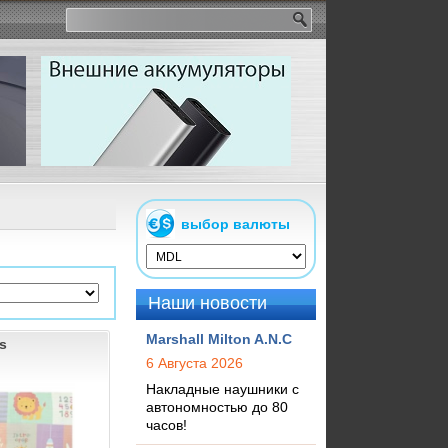
выбор валюты
Наши новости
Marshall Milton A.N.C
s
6 Августа 2026
Накладные наушники с
автономностью до 80
часов!