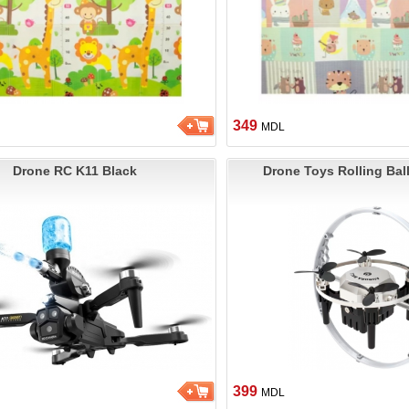
349
MDL
Drone RC K11 Black
Drone Toys Rolling Bal
399
MDL