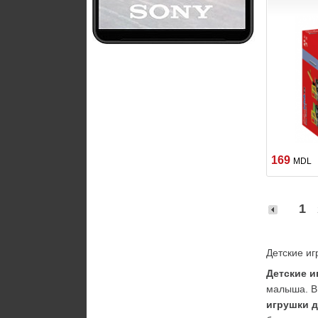
169
MDL
1
Детские иг
Детские и
малыша. В
игрушки 