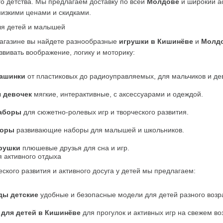
о детства. Мы предлагаем доставку по всей 
Молдове
 и широкий а
низкими ценами и скидками.
ля детей и малышей
агазине вы найдете разнообразные 
игрушки в Кишинёве
 и 
Молд
звивать воображение, логику и моторику:
машинки
 от пластиковых до радиоуправляемых, для мальчиков и де
 девочек
 мягкие, интерактивные, с аксессуарами и одеждой.
наборы
 для сюжетно-ролевых игр и творческого развития.
торы
 развивающие наборы для малышей и школьников.
грушки
 плюшевые друзья для сна и игр.
 активного отдыха
ского развития и активного досуга у детей мы предлагаем:
ды детские
 удобные и безопасные модели для детей разного возр
для детей в Кишинёве
 для прогулок и активных игр на свежем во