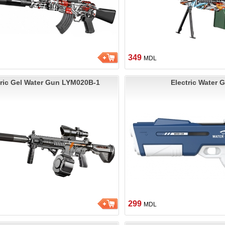
349
MDL
tric Gel Water Gun LYM020B-1
Electric Water 
299
MDL