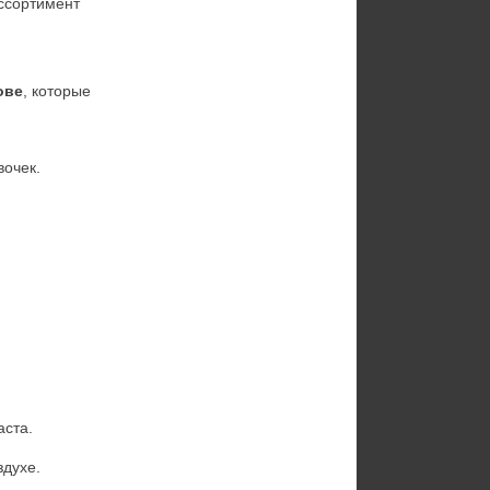
ссортимент 
ове
, которые 
вочек.
аста.
здухе.