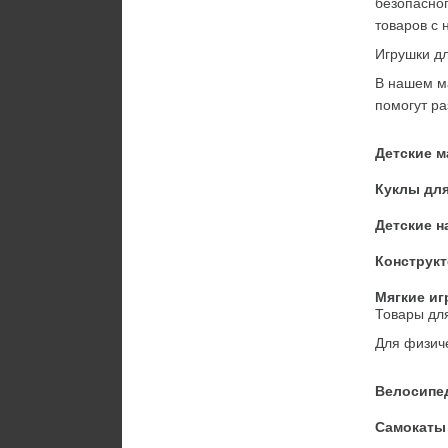
безопасног
товаров с 
Игрушки д
В нашем м
помогут ра
Детские 
Куклы для
Детские 
Конструк
Мягкие и
Товары для
Для физиче
Велосипе
Самокаты 