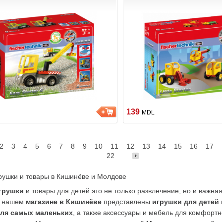
139
MDL
2
3
4
5
6
7
8
9
10
11
12
13
14
15
16
17
22
рушки и товары в Кишинёве и Молдове
грушки
 и товары для детей это не только развлечение, но и важная
 нашем 
магазине в Кишинёве
 представлены 
игрушки для детей
для самых маленьких
, а также аксессуары и мебель для комфортно