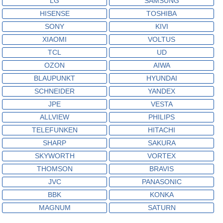
LG
SAMSUNG
HISENSE
TOSHIBA
SONY
KIVI
XIAOMI
VOLTUS
TCL
UD
OZON
AIWA
BLAUPUNKT
HYUNDAI
SCHNEIDER
YANDEX
JPE
VESTA
ALLVIEW
PHILIPS
TELEFUNKEN
HITACHI
SHARP
SAKURA
SKYWORTH
VORTEX
THOMSON
BRAVIS
JVC
PANASONIC
BBK
KONKA
MAGNUM
SATURN