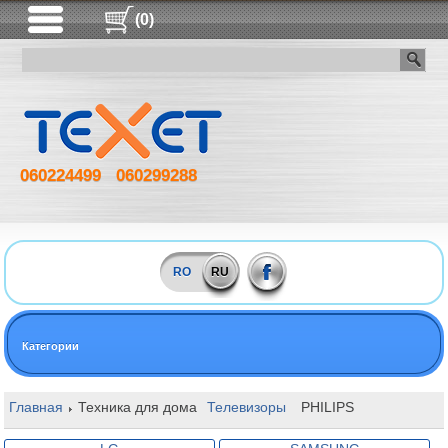
(0)
060224499
060299288
RO
RU
Категории
Главная
Техника для дома
Телевизоры
PHILIPS