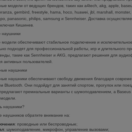
ые модели от ведущих брендов, таких как a4tech, akg, apple, baseus
peranza, gembird, freestyle, hama, hoco, huawei, jbl, marshall, monster,
ppo, panasonic, philips, samsung и Sennheiser. Доставка осуществляе
включая Кишинев.
 наушники
модели обеспечивают стабильное подключение и исключительное к
ьно подходят для профессиональной работы, игр и длительного пр
енды, такие как Sennheiser и AKG, предлагают решения для аудиоф
я активных пользователей.
ные наушники
ные наушники обеспечивают свободу движения благодаря совреме
м Bluetooth. Они подойдут для занятий спортом, прогулок или поезд
l предлагают премиальные варианты с шумоподавлением, а Baseus 
 модели.
ть наушники?
е наушников обратите внимание на:
лючения
: проводные или беспроводные;
ал
: шумоподавление, микрофон, управление вызовами;