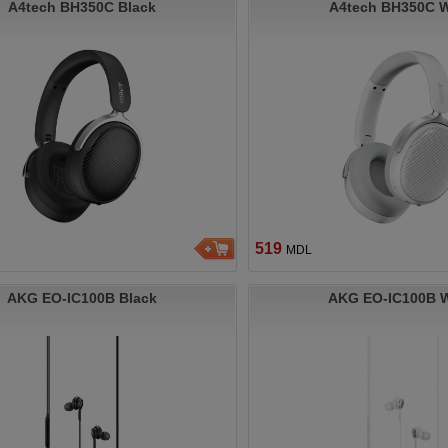
A4tech BH350C Black
A4tech BH350C W
519
MDL
AKG EO-IC100B Black
AKG EO-IC100B W