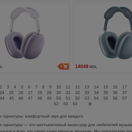
14049
DL
MDL
2
3
4
5
6
7
8
9
10
11
12
13
14
15
16
17
24
25
26
27
28
29
30
31
32
33
34
35
36
37
44
45
46
47
48
49
50
51
52
53
54
55
56
57
62
63
64
 гарнитуры: комфортный звук для каждого
 гарнитуры — это неотъемлемый аксессуар для любителей музыки,
алов и всех, кто ценит качественное звучание. Мы предлагаем пр