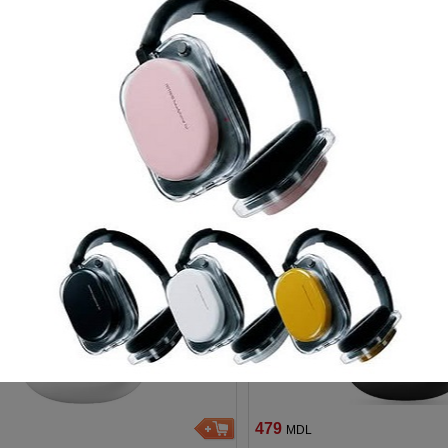
479
MDL
A4tech B20 White
A4tech B25 Ash 
479
MDL