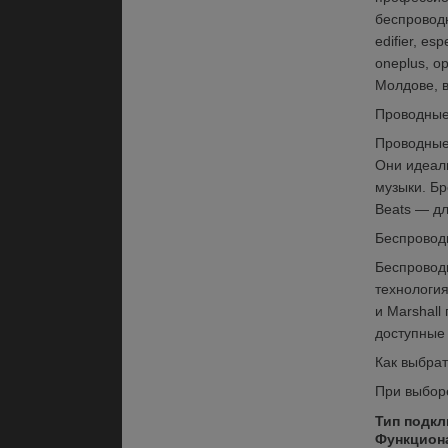
беспроводн
edifier, es
oneplus, o
Молдове, 
Проводные
Проводные 
Они идеал
музыки. Бр
Beats — дл
Беспровод
Беспровод
технология
и Marshal
доступные
Как выбра
При выбор
Тип подк
Функцион