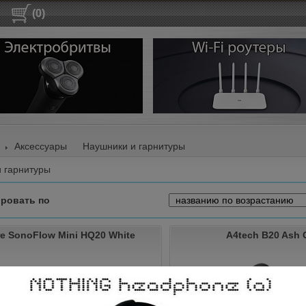
(0)
Аксессуары
Наушники и гарнитуры
 гарнитуры
ровать по
e SonoFlow Mini HQ20 White
A4tech B20 Ash 