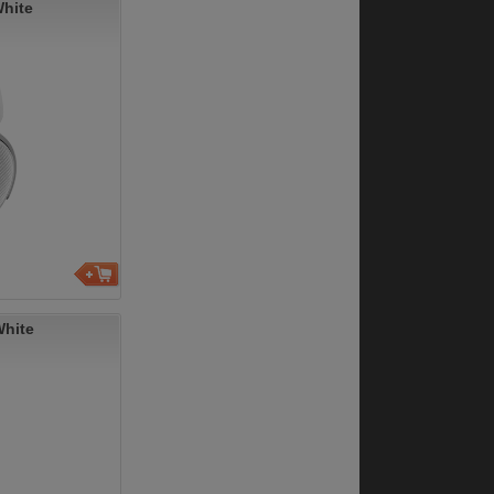
hite
hite