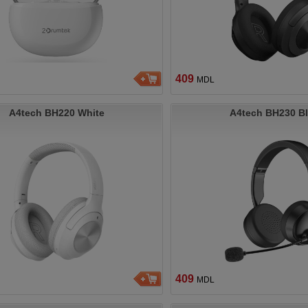
409
MDL
A4tech BH220 White
A4tech BH230 B
409
MDL