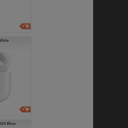
White
024 Blue