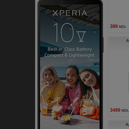
389
MDL
A
3499
MDL
A