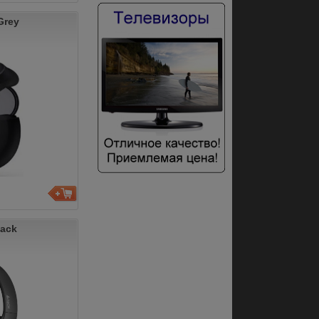
Grey
lack