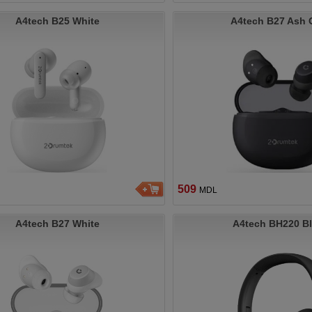
A4tech B25 White
A4tech B27 Ash 
509
MDL
A4tech B27 White
A4tech BH220 B