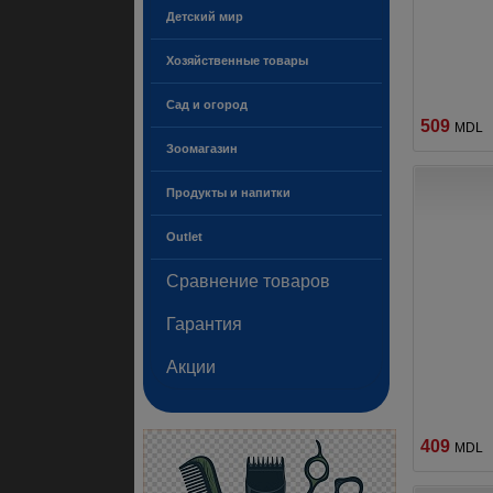
Детский мир
Хозяйственные товары
Сад и огород
509
MDL
Зоомагазин
Продукты и напитки
Outlet
Сравнение товаров
Гарантия
Акции
409
MDL