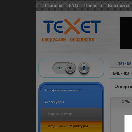
Главная
FAQ
Новости
Контакты
060224499
060299288
Главная
RO
RU
Наушники и
Отсорти
Tелефония и планшеты
1Mor
Аксессуары
Карты памяти
Наушники и гарнитуры