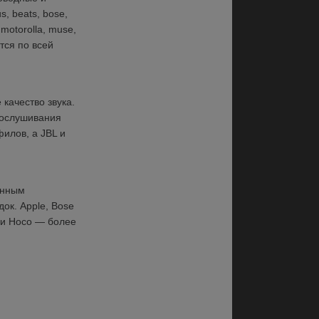
, beats, bose, 
 motorolla, muse, 
тся по всей 
ачество звука. 
ослушивания 
илов, а JBL и 
нным 
ок. Apple, Bose 
и Hoco — более 