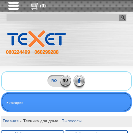
(0)
060224499
060299288
RO
RU
Категории
Главная
Техника для дома
Пылесосы
Пылесосы для сухой уб