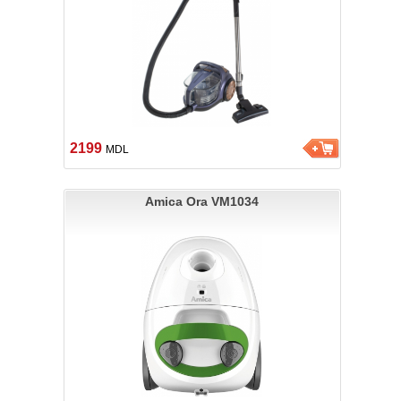
2199
MDL
Amica Ora VM1034