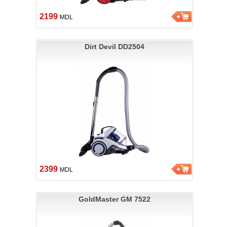
2199
MDL
Dirt Devil DD2504
2399
MDL
GoldMaster GM 7522