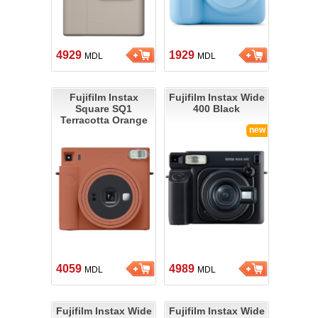
4929
1929
MDL
MDL
Fujifilm Instax
Fujifilm Instax Wide
Square SQ1
400 Black
Terracotta Orange
new
4059
4989
MDL
MDL
Fujifilm Instax Wide
Fujifilm Instax Wide