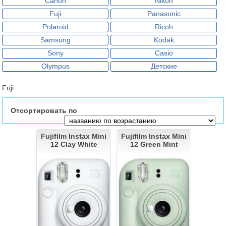
Canon
Nikon
Fuji
Panasonic
Polaroid
Ricoh
Samsung
Kodak
Sony
Casio
Olympus
Детские
Fuji
Отсортировать по
Fujifilm Instax Mini
Fujifilm Instax Mini
12 Clay White
12 Green Mint