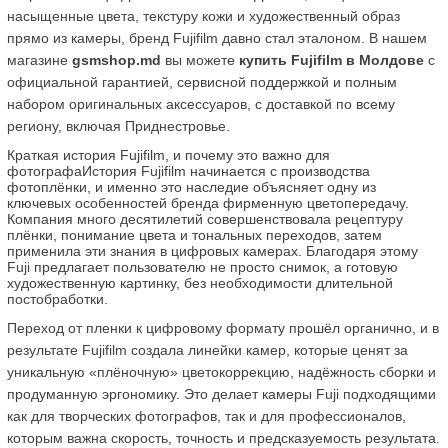
насыщенные цвета, текстуру кожи и художественный образ 
прямо из камеры, бренд Fujifilm давно стал эталоном. В нашем 
магазине 
gsmshop.md
 вы можете 
купить Fujifilm в Молдове
 с 
официальной гарантией, сервисной поддержкой и полным 
набором оригинальных аксессуаров, с доставкой по всему 
региону, включая Приднестровье.
Краткая история Fujifilm, и почему это важно для 
фотографаИстория Fujifilm начинается с производства 
фотоплёнки, и именно это наследие объясняет одну из 
ключевых особенностей бренда фирменную цветопередачу. 
Компания много десятилетий совершенствовала рецептуру 
плёнки, понимание цвета и тональных переходов, затем 
применила эти знания в цифровых камерах. Благодаря этому 
Fuji предлагает пользователю не просто снимок, а готовую 
художественную картинку, без необходимости длительной 
постобработки.
Переход от пленки к цифровому формату прошёл органично, и в 
результате Fujifilm создала линейки камер, которые ценят за 
уникальную «плёночную» цветокоррекцию, надёжность сборки и 
продуманную эргономику. Это делает камеры Fuji подходящими 
как для творческих фотографов, так и для профессионалов, 
которым важна скорость, точность и предсказуемость результата.