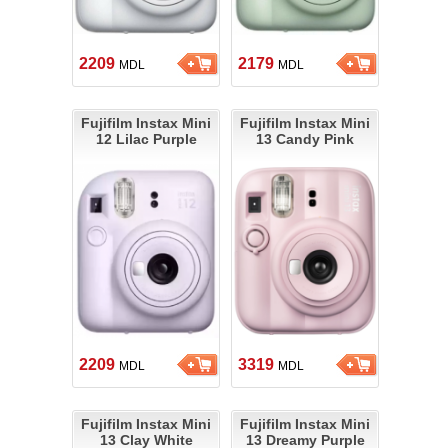
2209
2179
MDL
MDL
Fujifilm Instax Mini
Fujifilm Instax Mini
12 Lilac Purple
13 Candy Pink
2209
3319
MDL
MDL
Fujifilm Instax Mini
Fujifilm Instax Mini
13 Clay White
13 Dreamy Purple