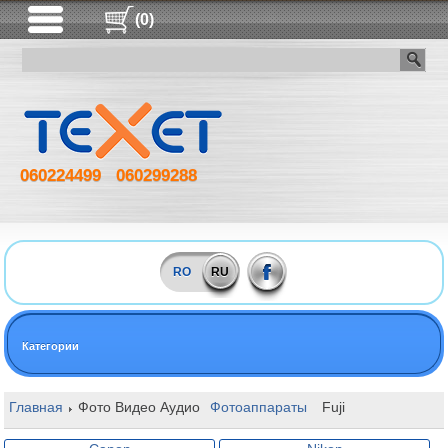
(0)
060224499
060299288
RO
RU
Категории
Главная
Фото Видео Аудио
Фотоаппараты
Fuji