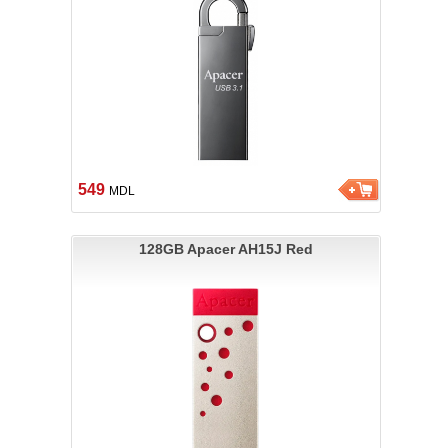
549
MDL
128GB Apacer AH15J Red