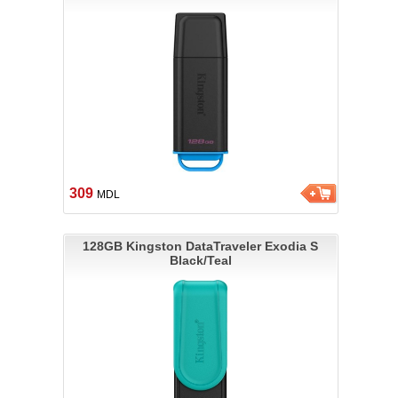
309
MDL
128GB Kingston DataTraveler Exodia S
Black/Teal