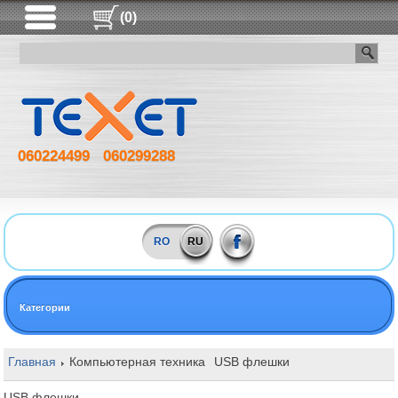
(0)
060224499
060299288
RO
RU
Категории
Главная
Компьютерная техника
USB флешки
USB флешки