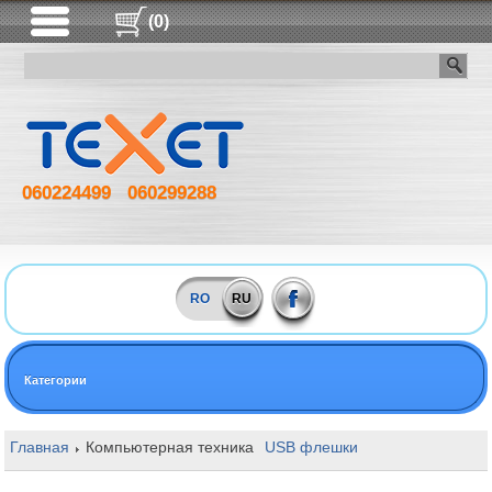
(0)
060224499
060299288
RO
RU
Категории
Главная
Компьютерная техника
USB флешки
128GB Kingston 