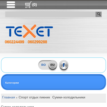
(0)
060224499
060299288
RO
RU
Категории
Главная
Спорт отдых пикник
Сумки-холодильники
Сумки-холодильники