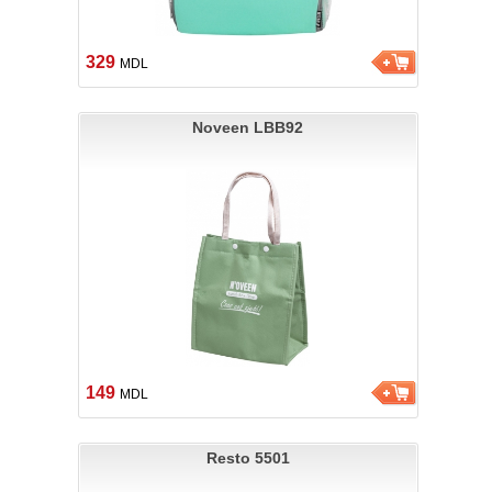
329
MDL
Noveen LBB92
149
MDL
Resto 5501