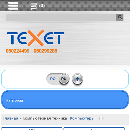
(0)
060224499
060299288
RO
RU
Категории
Главная
Компьютерная техника
Компьютеры
HP