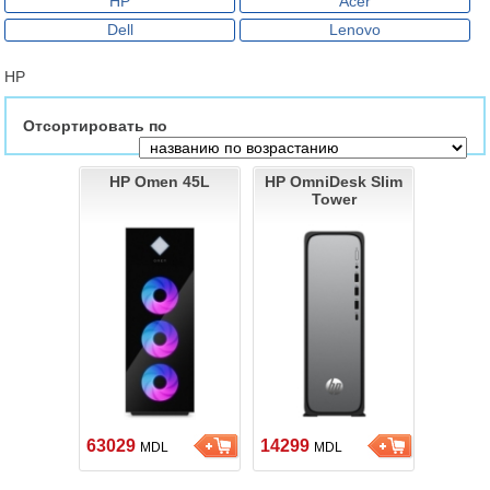
HP
Acer
Dell
Lenovo
HP
Отсортировать по
HP Omen 45L
HP OmniDesk Slim
Tower
63029
14299
MDL
MDL