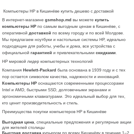
 Компьютеры HP в Кишинёве купить дешево с доставкой
В интернет-магазине 
gsmshop.md
 вы можете 
купить 
компьютеры HP
 по самым выгодным ценам в Кишинёве, с 
оперативной 
доставкой
 по всему городу и по всей Молдове. 
Мы предлагаем ноутбуки и настольные системы HP, идеально 
подходящие для работы, учебы и дома, все устройства с 
официальной 
гарантией
 и привлекательными 
скидками
.
HP мировой лидер компьютерных технологий
Компания 
Hewlett-Packard
 была основана в 1939 году и с тех 
пор остается символом качества, надежности и инноваций. 
Компьютеры HP
 оснащаются современными процессорами 
Intel и AMD, быстрыми SSD, долговечными экранами и 
эргономичными клавиатурами. Это идеальный выбор для тех, 
кто ценит производительность и стиль.
Преимущества покупки компьютеров HP в Кишинёве
Выгодная цена
, специальные предложения и регулярные акции 
для жителей столицы
Быстрая доставка
 курьером по всему Кишинёву в течение 1–2 