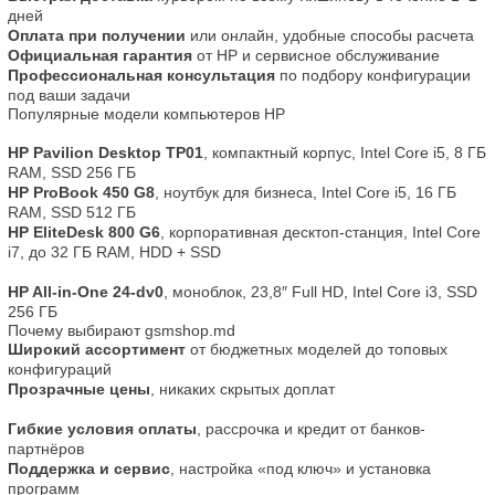
дней
Оплата при получении
 или онлайн, удобные способы расчета
Официальная гарантия
 от HP и сервисное обслуживание
Профессиональная консультация
 по подбору конфигурации 
под ваши задачи
Популярные модели компьютеров HP
HP Pavilion Desktop TP01
, компактный корпус, Intel Core i5, 8 ГБ 
RAM, SSD 256 ГБ
HP ProBook 450 G8
, ноутбук для бизнеса, Intel Core i5, 16 ГБ 
RAM, SSD 512 ГБ
HP EliteDesk 800 G6
, корпоративная десктоп-станция, Intel Core 
i7, до 32 ГБ RAM, HDD + SSD
HP All-in-One 24-dv0
, моноблок, 23,8″ Full HD, Intel Core i3, SSD 
256 ГБ
Почему выбирают gsmshop.md
Широкий ассортимент
 от бюджетных моделей до топовых 
конфигураций
Прозрачные цены
, никаких скрытых доплат
Гибкие условия оплаты
, рассрочка и кредит от банков-
партнёров
Поддержка и сервис
, настройка «под ключ» и установка 
программ