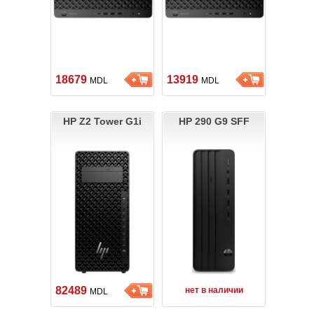
18679
13919
MDL
MDL
HP Z2 Tower G1i
HP 290 G9 SFF
82489
нет в наличии
MDL