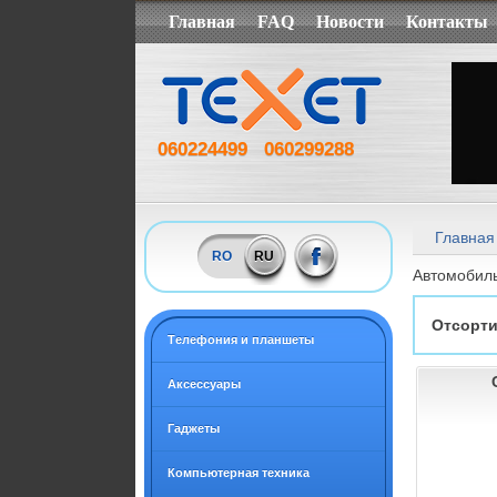
Главная
FAQ
Новости
Контакты
060224499
060299288
Главная
RO
RU
Автомобил
Отсорти
Tелефония и планшеты
Аксессуары
Гаджеты
Компьютерная техника