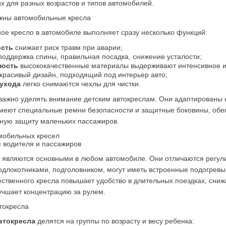
 для разных возрастов и типов автомобилей.
жны автомобильные кресла
ое кресло в автомобиле выполняет сразу несколько функций:
ость
 снижает риск травм при аварии;
поддержка спины, правильная посадка, снижение усталости;
ность
 высококачественные материалы выдерживают интенсивное и
 красивый дизайн, подходящий под интерьер авто;
 ухода
 легко снимаются чехлы для чистки.
ажно уделять внимание детским автокреслам. Они адаптированы к 
имеют специальные ремни безопасности и защитные боковины, обес
ную защиту маленьких пассажиров.
мобильных кресел
я водителя и пассажиров
а являются основными в любом автомобиле. Они отличаются регул
одлокотниками, подголовником, могут иметь встроенные подогревы 
ственного кресла повышает удобство в длительных поездках, снижа
учшает концентрацию за рулем.
токресла
втокресла
 делятся на группы по возрасту и весу ребенка: