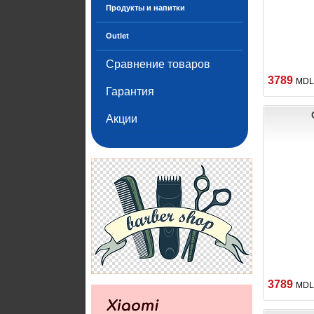
Продукты и напитки
Outlet
Сравнение товаров
3789
MDL
Гарантия
Акции
3789
MDL