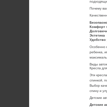
подходящих
Почему ва
Качественн
Безопасн
Комфорт
 
Долговеч
Эстетика
 
Удобство
Особенно в
ребенка, 
максималь
Виды авто
Кресла дл
Эти кресл
спинкой, п
Выбор каче
спину и ул
Детские ав
Детские а