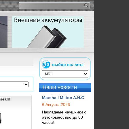
выбор валюты
Наши новости
Marshall Milton A.N.C
merald
6 Августа 2026
Накладные наушники с
автономностью до 80
часов!