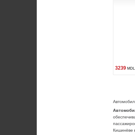
3239
MDL
Автомобил
Автомоби
обеспечива
пассажиров
Кишинёве в