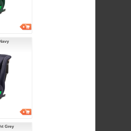
 Navy
ht Grey