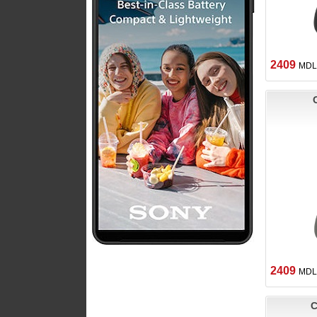
2409
MDL
2409
MDL
C