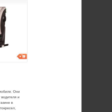
мобиле. Они 
водителя и 
азине в 
окресел, 