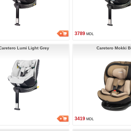
3789
MDL
Caretero Lumi Light Grey
Caretero Mokki B
3419
MDL