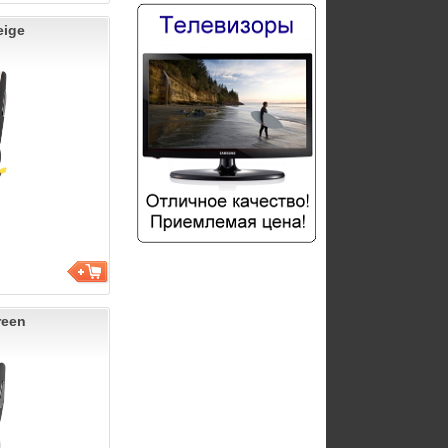
eige
reen