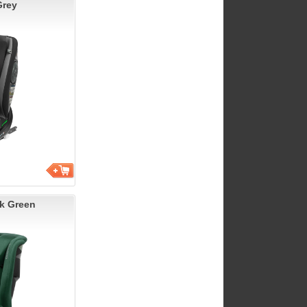
Grey
k Green