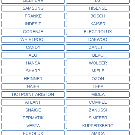
LIEBHERR
LG
SAMSUNG
HISENSE
FRANKE
BOSCH
INDESIT
KAISER
GORENJE
ELECTROLUX
WHIRLPOOL
DAEWOO
CANDY
ZANETTI
AEG
BEKO
HANSA
WOLSER
SHARP
MIELE
HEINNER
OZON
HAIER
TEKA
HOTPOINT-ARISTON
MIDEA
ATLANT
COMFEE
SNAIGE
ZANUSSI
FERMATIK
SIMFEER
VESTA
KUPPERSBERG
EUROLUX
AMICA