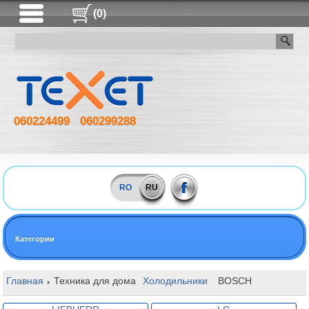
(0)
060224499
060299288
RO
RU
Категории
Главная
Техника для дома
Холодильники
BOSCH