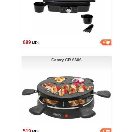
899
MDL
Camry CR 6606
519
MDL