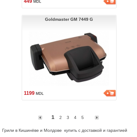
449
MDL
Goldmaster GM 7449 G
1199
MDL
1
2
3
4
5
Грили в Кишинёве и Молдове  купить с доставкой и гарантией