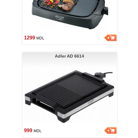
1299
MDL
Adler AD 6614
999
MDL