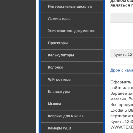
данном са
являться 
Интерактивные дисплеи
Ламинаторы
Уничтожитель документов
Проекторы
Купить 12
Калькуляторы
Колонки
Дрон с кам
WiFi роутеры
Оформить з
сайте или 
Клавиатуры
Заранее за
магазин, В
Мышки
Вся продук
Exodia S B
сертификат
Коврики для мышек
Купить 128G
WWW.TEXET.
Камеры WEB