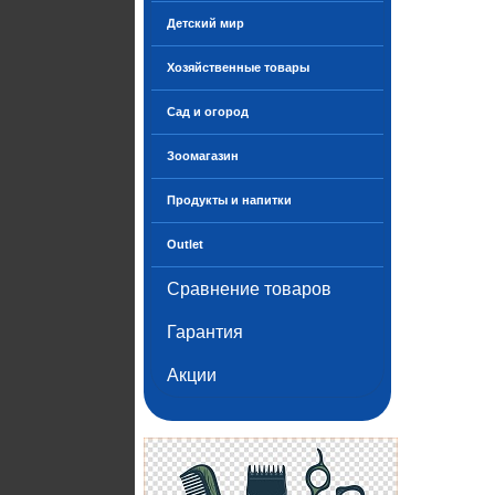
Детский мир
Хозяйственные товары
Сад и огород
Зоомагазин
Продукты и напитки
Outlet
Сравнение товаров
Гарантия
Акции