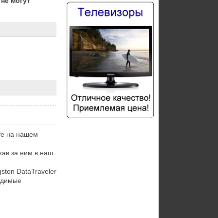
не могут
ете на нашем
хав за ним в наш
ton DataTraveler
ходимые