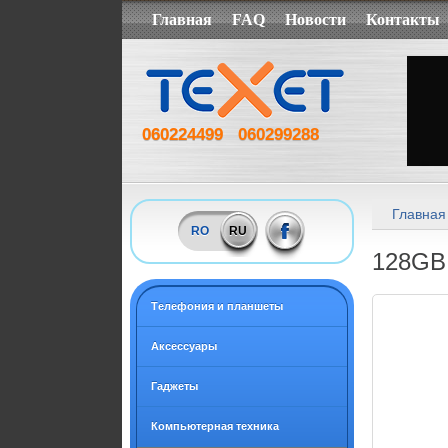
Главная
FAQ
Новости
Контакты
060224499
060299288
Главная
RO
RU
128GB 
Tелефония и планшеты
Аксессуары
Гаджеты
Компьютерная техника