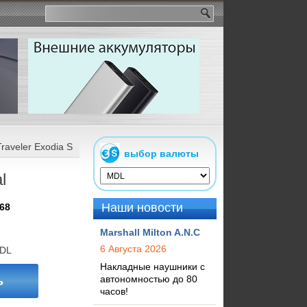
r Exodia S Black/Teal
выбор валюты
l
Наши новости
68
Marshall Milton A.N.C
6 Августа 2026
DL
Накладные наушники с
автономностью до 80
ь
часов!