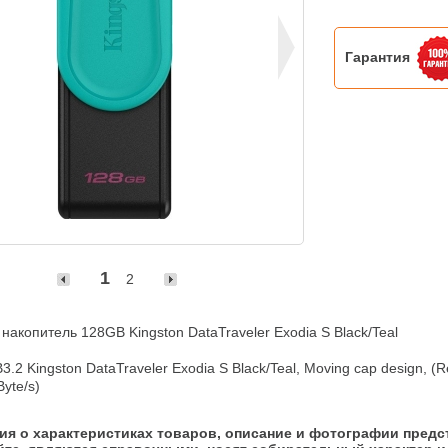
Гарантия
1
2
акопитель 128GB Kingston DataTraveler Exodia S Black/Teal

.2 Kingston DataTraveler Exodia S Black/Teal, Moving cap design, (R
Byte/s)
я о характеристиках товаров, описание и фотографии предс