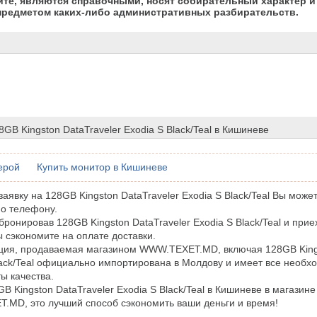
йте, являются справочными, носят собирательный характер и 
предметом каких-либо административных разбирательств.
8GB Kingston DataTraveler Exodia S Black/Teal в Кишиневе
ерой
Купить монитор в Кишиневе
аявку на 128GB Kingston DataTraveler Exodia S Black/Teal Вы мож
по телефону.
бронировав 128GB Kingston DataTraveler Exodia S Black/Teal и прие
ы сэкономите на оплате доставки.
ция, продаваемая магазином WWW.TEXET.MD, включая 128GB Kings
lack/Teal официально импортирована в Молдову и имеет все необ
ы качества.
B Kingston DataTraveler Exodia S Black/Teal в Кишиневе в магазине
MD, это лучший способ сэкономить ваши деньги и время!