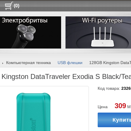
(0)
Компьютерная техника
USB флешки
128GB Kingston DataTravele
Kingston DataTraveler Exodia S Black/Tea
Код товара:
2326
309
Цена
M
Купит