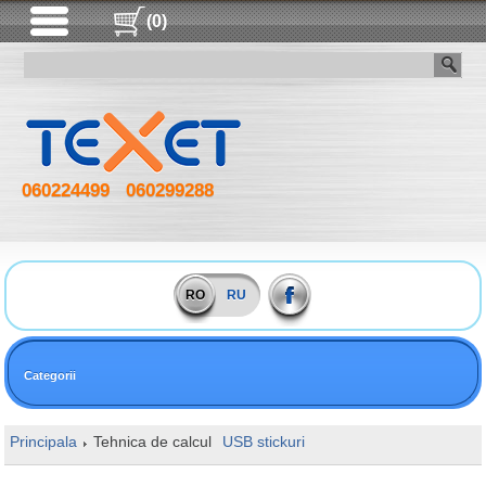
(0)
060224499
060299288
RO
RU
Categorii
Principala
Tehnica de calcul
USB stickuri
128GB Kingston DataTra