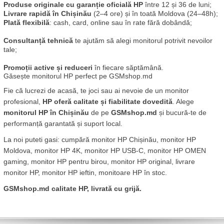
Produse originale cu garanție oficială HP
 între 12 și 36 de luni;
Livrare rapidă în Chișinău
 (2–4 ore) și în toată Moldova (24–48h);
Plată flexibilă
: cash, card, online sau în rate fără dobândă;
Consultanță tehnică
 te ajutăm să alegi monitorul potrivit nevoilor 
tale;
Promoții active și reduceri
 în fiecare săptămână.
Găsește monitorul HP perfect pe GSMshop.md
Fie că lucrezi de acasă, te joci sau ai nevoie de un monitor 
profesional, 
HP oferă calitate și fiabilitate dovedită
. Alege 
monitorul HP în Chișinău
 de pe 
GSMshop.md
 și bucură-te de 
performanță garantată și suport local.
La noi puteti gasi: cumpără monitor HP Chișinău, monitor HP 
Moldova, monitor HP 4K, monitor HP USB-C, monitor HP OMEN 
gaming, monitor HP pentru birou, monitor HP original, livrare 
monitor HP, monitor HP ieftin, monitoare HP în stoc.
GSMshop.md calitate HP, livrată cu grijă.