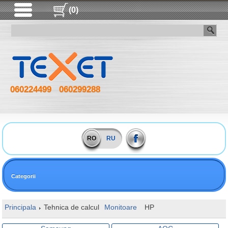
(0)
060224499
060299288
RO
RU
Categorii
Principala
Tehnica de calcul
Monitoare
HP