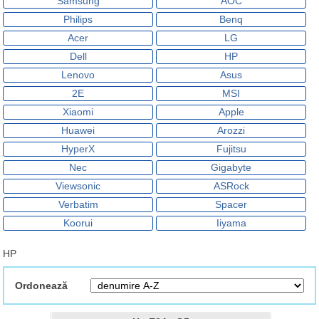
Samsung
AOC
Philips
Benq
Acer
LG
Dell
HP
Lenovo
Asus
2E
MSI
Xiaomi
Apple
Huawei
Arozzi
HyperX
Fujitsu
Nec
Gigabyte
Viewsonic
ASRock
Verbatim
Spacer
Koorui
Iiyama
HP
Ordonează