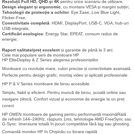
Rezoluții Full HD, QHD și 4K
 pentru orice scenariu de utilizare;
Design elegant și ergonomic
, cu montare VESA și margini subțiri;
Tehnologii de protecție a ochilor
: Eye Ease, Low Blue Light, 
Flicker-Free;
Conectivitate completă
: HDMI, DisplayPort, USB-C, VGA, hub-uri 
USB integrate;
Certificări ecologice
: Energy Star, EPEAT, consum redus de 
energie;
Raport calitate/preț excelent
 și garanție de până la 3 ani.
Cele mai populare serii de monitoare HP
HP EliteDisplay & Z Series alegerea profesioniștilor
Monitoare cu rezoluție mare, culori precise și conectivitate avansată. 
Perfecte pentru design grafic, montaj video și aplicații profesionale.
HP P & V Series monitoare de birou accesibile
Simplu, fiabil și eficient. Pentru muncă de birou, școală online sau 
navigare zilnică. Confort vizual și economie de energie la un preț 
corect.
HP OMEN monitoare de gaming pentru performanță maximăRată 
de refresh 144–240Hz, răspuns 1ms, tehnologie AMD FreeSync sau 
G-Sync. Imersiune totală în jocuri competitive fără lag sau ghosting.
Comandă monitor HP în Chișinău cu livrare rapidă