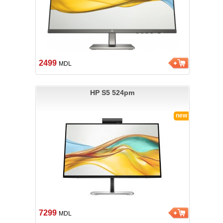
2499
MDL
HP S5 524pm
new
7299
MDL