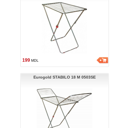
199
MDL
Eurogold STABILO 18 M 0503SE