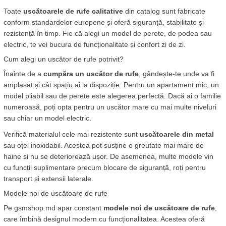
Toate 
uscătoarele de rufe calitative
 din catalog sunt fabricate 
conform standardelor europene și oferă siguranță, stabilitate și 
rezistență în timp. Fie că alegi un model de perete, de podea sau 
electric, te vei bucura de funcționalitate și confort zi de zi.
Cum alegi un uscător de rufe potrivit?
Înainte de a 
cumpăra un uscător de rufe
, gândește-te unde va fi 
amplasat și cât spațiu ai la dispoziție. Pentru un apartament mic, un 
model pliabil sau de perete este alegerea perfectă. Dacă ai o familie 
numeroasă, poți opta pentru un uscător mare cu mai multe niveluri 
sau chiar un model electric.
Verifică materialul cele mai rezistente sunt 
uscătoarele din metal
sau oțel inoxidabil. Acestea pot susține o greutate mai mare de 
haine și nu se deteriorează ușor. De asemenea, multe modele vin 
cu funcții suplimentare precum blocare de siguranță, roți pentru 
transport și extensii laterale.
Modele noi de uscătoare de rufe
Pe gsmshop.md apar constant 
modele noi de uscătoare de rufe
, 
care îmbină designul modern cu funcționalitatea. Acestea oferă 