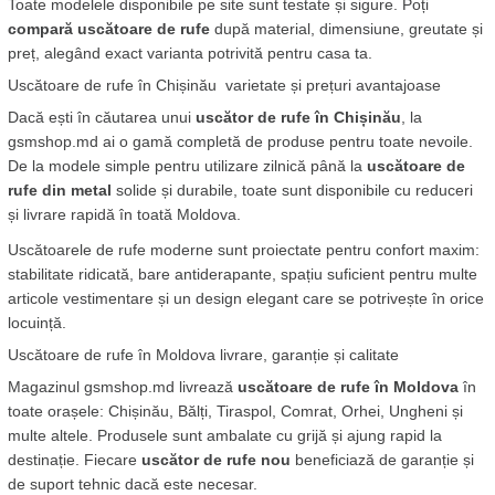
Toate modelele disponibile pe site sunt testate și sigure. Poți 
compară uscătoare de rufe
 după material, dimensiune, greutate și 
preț, alegând exact varianta potrivită pentru casa ta.
Uscătoare de rufe în Chișinău  varietate și prețuri avantajoase
Dacă ești în căutarea unui 
uscător de rufe în Chișinău
, la 
gsmshop.md ai o gamă completă de produse pentru toate nevoile. 
De la modele simple pentru utilizare zilnică până la 
uscătoare de 
rufe din metal
 solide și durabile, toate sunt disponibile cu reduceri 
și livrare rapidă în toată Moldova.
Uscătoarele de rufe moderne sunt proiectate pentru confort maxim: 
stabilitate ridicată, bare antiderapante, spațiu suficient pentru multe 
articole vestimentare și un design elegant care se potrivește în orice 
locuință.
Uscătoare de rufe în Moldova livrare, garanție și calitate
Magazinul gsmshop.md livrează 
uscătoare de rufe în Moldova
 în 
toate orașele: Chișinău, Bălți, Tiraspol, Comrat, Orhei, Ungheni și 
multe altele. Produsele sunt ambalate cu grijă și ajung rapid la 
destinație. Fiecare 
uscător de rufe nou
 beneficiază de garanție și 
de suport tehnic dacă este necesar.