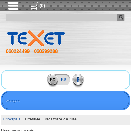
(0)
060224499
060299288
RO
RU
Categorii
Principala
Lifestyle
Uscatoare de rufe
Uscatoare de rufe