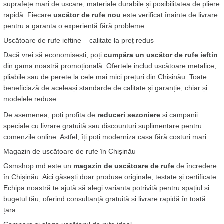
suprafețe mari de uscare, materiale durabile și posibilitatea de pliere 
rapidă. Fiecare 
uscător de rufe nou
 este verificat înainte de livrare 
pentru a garanta o experiență fără probleme.
Uscătoare de rufe ieftine – calitate la preț redus
Dacă vrei să economisești, poți 
cumpăra un uscător de rufe ieftin
din gama noastră promoțională. Ofertele includ uscătoare metalice, 
pliabile sau de perete la cele mai mici prețuri din Chișinău. Toate 
beneficiază de aceleași standarde de calitate și garanție, chiar și 
modelele reduse.
De asemenea, poți profita de 
reduceri sezoniere
 și campanii 
speciale cu livrare gratuită sau discounturi suplimentare pentru 
comenzile online. Astfel, îți poți moderniza casa fără costuri mari.
Magazin de uscătoare de rufe în Chișinău
Gsmshop.md este un 
magazin de uscătoare de rufe
 de încredere 
în Chișinău. Aici găsești doar produse originale, testate și certificate. 
Echipa noastră te ajută să alegi varianta potrivită pentru spațiul și 
bugetul tău, oferind consultanță gratuită și livrare rapidă în toată 
țara.