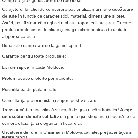
Compara și alege uscătorul de rufe ideal
Cu ajutorul funcției de comparăre poți analiza mai multe 
uscătoare 
de rufe
 în funcție de caracteristici, material, dimensiune și preț. 
Astfel, poți fi sigur că alegi cel mai bun raport calitate-preț. Fiecare 
produs are descrieri detaliate și imagini clare pentru a te ajuta în 
alegerea corectă.
Beneficiile cumpărării de la gsmshop.md
Garanție pentru toate produsele;
Livrare rapidă în toată Moldova;
Prețuri reduse și oferte permanente;
Posibilitatea de plată în rate;
Consultanță profesionistă și suport post-vânzare.
Transformă-ți rutina zilnică și scapă de grija uscării hainelor! 
Alege 
un uscător de rufe calitativ
 din gama gsmshop.md și bucură-te de 
confort, eficiență și eleganță în fiecare zi.
Uscătoare de rufe în Chișinău și Moldova calitate, preț avantajos și 
livrare rapidă