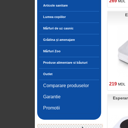
269
MDL
Articole sanitare
E
Lumea copiilor
Mărfuri de uz casnic
Grădina și amenajare
Mărfuri Zoo
Produse alimentare si băuturi
Outlet
219
MDL
Comparare produselor
Garantie
Espera
Promotii