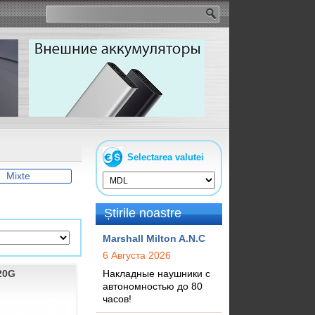
Selectarea valutei
Mixte
Știrile noastre
Marshall Milton A.N.C
6 Августа 2026
20G
Накладные наушники с
автономностью до 80
часов!