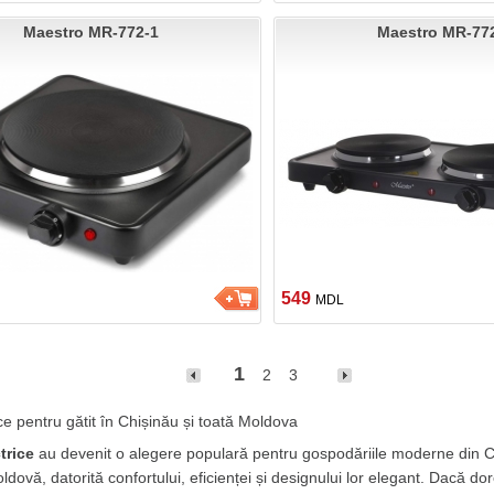
Maestro MR-772-1
Maestro MR-77
549
MDL
1
2
3
ice pentru gătit în Chișinău și toată Moldova
ctrice
 au devenit o alegere populară pentru gospodăriile moderne din Ch
dovă, datorită confortului, eficienței și designului lor elegant. Dacă dor