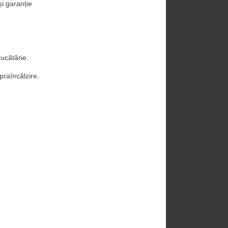
și garanție 
bucătărie.
praîncălzire.