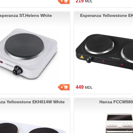
219
MDL
speranza ST.Helens White
Esperanza Yellowstone E
449
MDL
nza Yellowstone EKH014W White
Hansa FCCW580