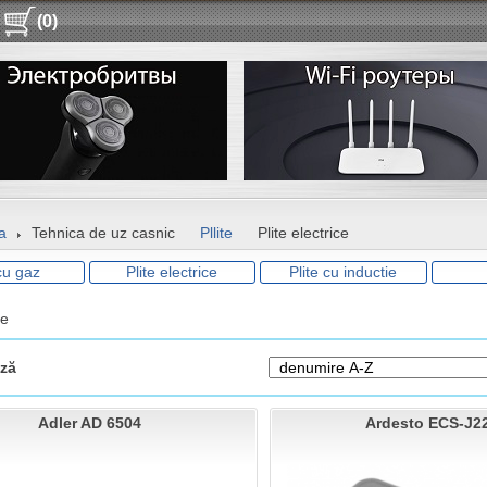
(0)
a
Tehnica de uz casnic
Pllite
Plite electrice
 cu gaz
Plite electrice
Plite cu inductie
ce
ză
Adler AD 6504
Ardesto ECS-J2