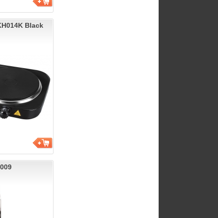
KH014K Black
009