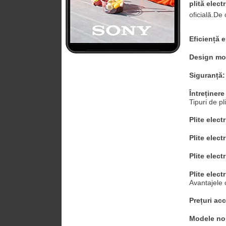
plită elect
oficială.De 
Eficiență 
Design mo
Siguranță:
Întreținere
Tipuri de pl
Plite elec
Plite elect
Plite elect
Plite elect
Avantajele 
Prețuri acc
Modele no