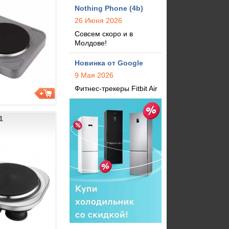
Nothing Phone (4b)
26 Июня 2026
Совсем скоро и в
Молдове!
Новинка от Google
9 Мая 2026
Фитнес-трекеры Fitbit Air
1