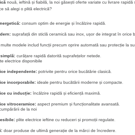
rică
 nouă, ieftină și fiabilă, la noi găsești oferte variate cu livrare rapidă 
ce să alegi o plită electrică?
energetică:
 consum optim de energie și încălzire rapidă.
dern:
 suprafață din sticlă ceramică sau inox, ușor de integrat în orice 
 multe modele includ funcții precum oprire automată sau protecție la su
 simplă:
 curățare rapidă datorită suprafețelor netede.
ite electrice disponibile
trice independente:
 potrivite pentru orice bucătărie clasică.
rice incorporabile:
 ideale pentru bucătării moderne și compacte.
rice cu inducție:
 încălzire rapidă și eficiență maximă.
rice vitroceramice:
 aspect premium și funcționalitate avansată.
cumpărării de la noi
esibile:
 plite electrice ieftine cu reduceri și promoții regulate.
i:
 doar produse de ultimă generație de la mărci de încredere.