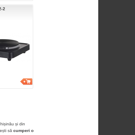
2-2
ișinău și din 
ești să 
cumperi o 