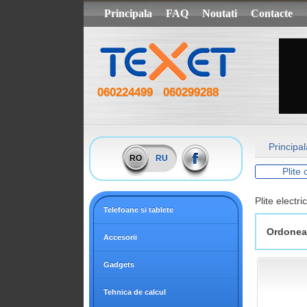
Principala
FAQ
Noutati
Contacte
060224499
060299288
Principal
RO
RU
Plite
Plite electri
Telefoane si tablete
Ordonea
Accesorii
Gadgets
Tehnica de calcul