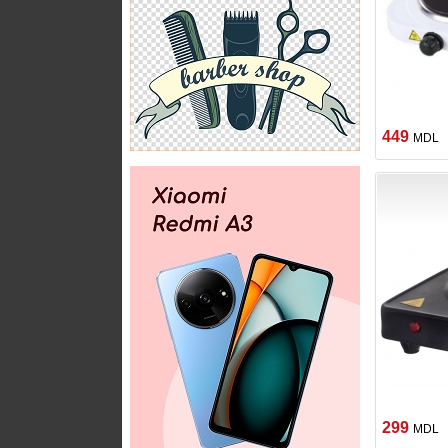
449
MDL
299
MDL