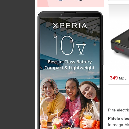
349
MDL
Plite electr
Plitele ele
întreaga Mol